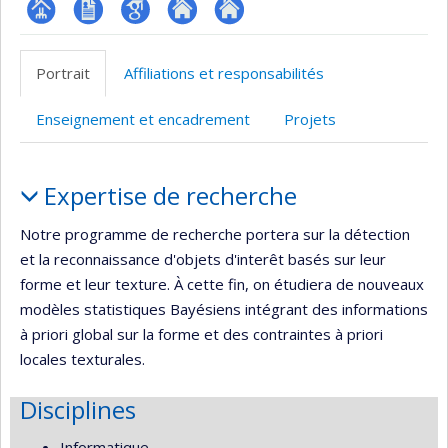
Page
CV
Google
Autre
Autre
professionnelle
Scholar
site
site
Portrait
Affiliations et responsabilités
(faculté,département,école)
web
web
Enseignement et encadrement
Projets
Portrait
Expertise de recherche
Notre programme de recherche portera sur la détection
et la reconnaissance d'objets d'interêt basés sur leur
forme et leur texture. À cette fin, on étudiera de nouveaux
modèles statistiques Bayésiens intégrant des informations
à priori global sur la forme et des contraintes à priori
locales texturales.
Disciplines
Informatique