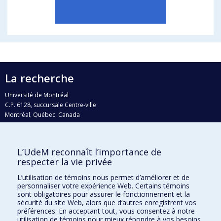
La recherche
Université de Montréal
C.P. 6128, succursale Centre-ville
Montréal, Québec, Canada
H3C 3J7
Courriel:
recherche@umontreal.ca
L’UdeM reconnaît l’importance de
Qui fait quoi?
respecter la vie privée
Nous trouver
L’utilisation de témoins nous permet d’améliorer et de
personnaliser votre expérience Web. Certains témoins
Plan du site
sont obligatoires pour assurer le fonctionnement et la
sécurité du site Web, alors que d’autres enregistrent vos
Accessibilité
préférences. En acceptant tout, vous consentez à notre
utilisation de témoins pour mieux répondre à vos besoins.