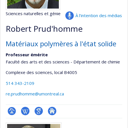
Sciences naturelles et génie
À l’intention des médias
Robert Prud'homme
Matériaux polymères à l'état solide
Professeur émérite
Faculté des arts et des sciences - Département de chimie
Complexe des sciences
, local B4005
514 343-2109
re.prudhomme@umontreal.ca
Page
Wiki
Google
Autre
Médias
professionnelle
Scholar
site