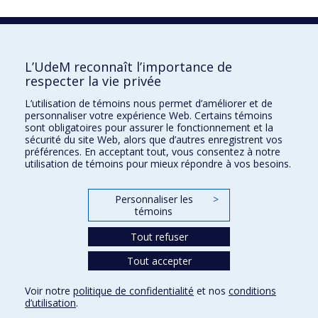
La recherche
L’UdeM reconnaît l’importance de
Université de Montréal
respecter la vie privée
C.P. 6128, succursale Centre-ville
Montréal, Québec, Canada
L’utilisation de témoins nous permet d’améliorer et de
H3C 3J7
personnaliser votre expérience Web. Certains témoins
sont obligatoires pour assurer le fonctionnement et la
sécurité du site Web, alors que d’autres enregistrent vos
Courriel:
recherche@umontreal.ca
préférences. En acceptant tout, vous consentez à notre
Qui fait quoi?
utilisation de témoins pour mieux répondre à vos besoins.
Nous trouver
Personnaliser les
>
Plan du site
témoins
Accessibilité
Tout refuser
Tout accepter
Voir notre
politique de confidentialité
et nos
conditions
d’utilisation
.