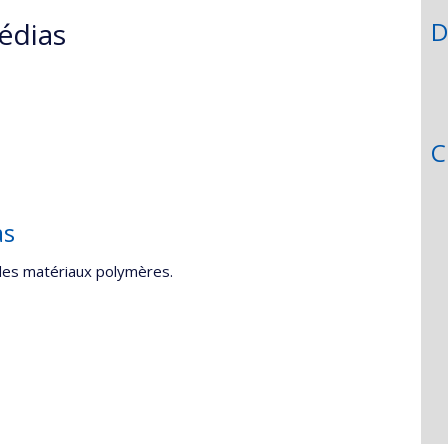
édias
D
C
as
 des matériaux polymères.