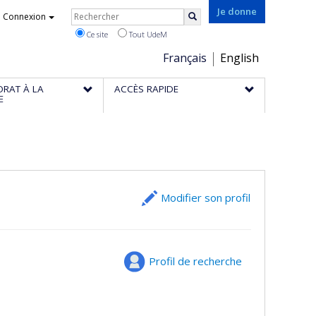
Rechercher
Je donne
Connexion
Rechercher
Ce site
Tout UdeM
Choix
Français
English
de
ORAT À LA
ACCÈS RAPIDE
la
E
langue
Modifier son profil
Profil de recherche