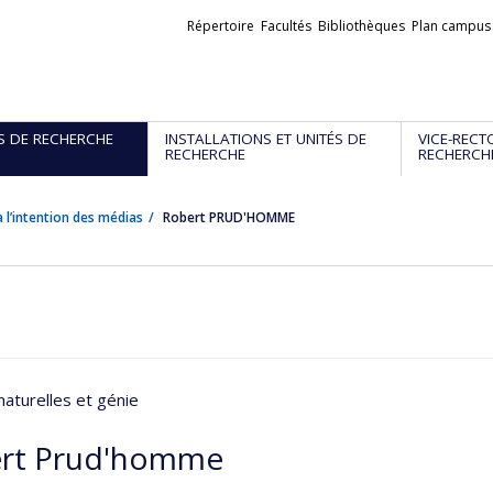
Liens
Répertoire
Facultés
Bibliothèques
Plan campus
externes
S DE RECHERCHE
INSTALLATIONS ET UNITÉS DE
VICE-RECT
RECHERCHE
RECHERCH
 l’intention des médias
Robert PRUD'HOMME
naturelles et génie
rt Prud'homme