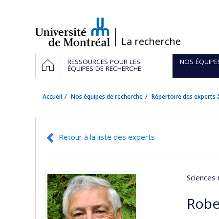
Passer
au
contenu
/
La recherche
Navigation
ACCUEIL
RESSOURCES POUR LES
NOS ÉQUIPE
principale
ÉQUIPES DE RECHERCHE
Accueil
Nos équipes de recherche
Répertoire des experts à
Retour à la liste des experts
Sciences 
Robe