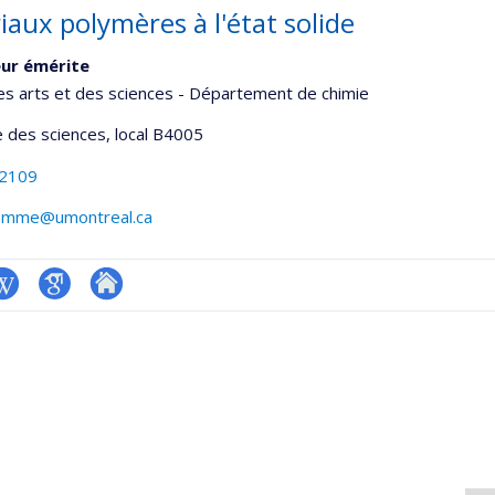
iaux polymères à l'état solide
ur émérite
es arts et des sciences - Département de chimie
 des sciences
, local B4005
-2109
omme@umontreal.ca
iki
Google
Autre
onnelle
Scholar
site
,département,école)
web