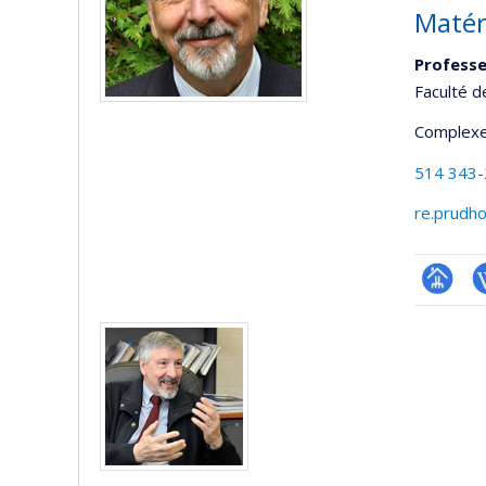
Matér
Professe
Faculté d
Complexe
514 343
re.prudh
Page
W
Médias
professi
(faculté