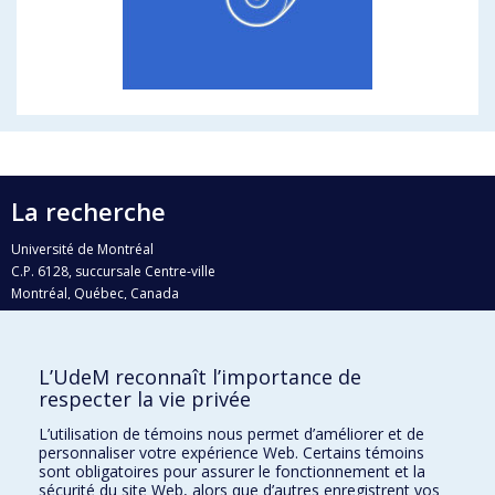
La recherche
Université de Montréal
C.P. 6128, succursale Centre-ville
Montréal, Québec, Canada
H3C 3J7
Courriel:
recherche@umontreal.ca
L’UdeM reconnaît l’importance de
Qui fait quoi?
respecter la vie privée
Nous trouver
L’utilisation de témoins nous permet d’améliorer et de
personnaliser votre expérience Web. Certains témoins
Plan du site
sont obligatoires pour assurer le fonctionnement et la
sécurité du site Web, alors que d’autres enregistrent vos