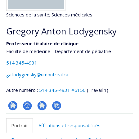
Sciences de la santé
; Sciences médicales
Gregory Anton Lodygensky
Professeur titulaire de clinique
Faculté de médecine - Département de pédiatrie
514 345-4931
ga.lodygensky@umontreal.ca
Autre numéro :
514 345-4931 #6150
(Travail 1)
ResearchGate
Page
Site
PubMed
professionnelle
web
Portrait
Affiliations et responsabilités
(faculté,département,école)
de
l’unité