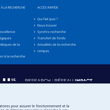
 À LA RECHERCHE
ACCÈS RAPIDE
Qui fait quoi ?
Nous trouver
'excellence
Synchro-recherche
tégiques
Transfert de fonds
litiques de la
Actualités de la recherche
compas
en à la recherche
atoires pour assurer le fonctionnement et la