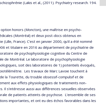
hizophrénie (Lakis et al., (2011). Psychiatry research. 194.
 option honors (Moncton), une maîtrise en psycho-
médicales (Montréal) et deux post-docs obtenus en
(Lille, France). C’est en janvier 2000, qu’il a été nommé
006 et titulaire en 2016 au département de psychiatrie de
laboratoire de psychophysiologie cognitive du Centre de
ale de Montréal. Le laboratoire de psychophysiologie
logiques, soit des laboratoires de 1) potentiels évoqués,
 biotélémétrie. Les travaux de Marc Lavoie touchent à
 de la Tourette, du trouble obsessif-compulsif et de
lièrement aux effets physiologiques de traitements non-
. Il s’intéresse aussi aux différences sexuelles observées
érébrale de patients atteints de psychose. L’ensemble de ses
cations importantes, et ont eu des échos favorables dans les