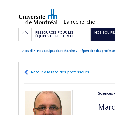
Passer
au
contenu
/
La recherche
Navigation
ACCUEIL
RESSOURCES POUR LES
NOS ÉQUIPE
principale
ÉQUIPES DE RECHERCHE
Accueil
Nos équipes de recherche
Répertoire des professe
Retour à la liste des professeurs
Sciences 
Marc