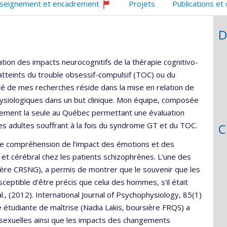
seignement et encadrement
Projets
Publications et
Ce
professeur
D
recrute
tion des impacts neurocognitifs de la thérapie cognitivo-
tteints du trouble obsessif-compulsif (TOC) ou du
té de mes recherches réside dans la mise en relation de
siologiques dans un but clinique. Mon équipe, composée
tement la seule au Québec permettant une évaluation
s adultes souffrant à la fois du syndrome GT et du TOC.
C
re compréhension de l’impact des émotions et des
f et cérébral chez les patients schizophrènes. L’une des
ère CRSNG), a permis de montrer que le souvenir que les
ptible d'être précis que celui des hommes, s'il était
., (2012). International Journal of Psychophysiology, 85(1)
 étudiante de maîtrise (Nadia Lakis, boursière FRQS) a
 sexuelles ainsi que les impacts des changements