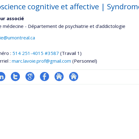
science cognitive et affective | Syndrome
ur associé
e médecine - Département de psychiatrie et d’addictologie
oie@umontreal.ca
méro :
514 251-4015 #3587
(Travail 1)
riel :
marc.lavoie.prof@gmail.com
(Personnel)
inkedIn
Compte
Google
Profil
Autre
Autre
Twitter
Scholar
Facebook
site
site
web
web
he