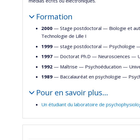
médias écrits ou électroniques.
Formation
2000
— Stage postdoctoral —
Biologie et a
Technologie de Lille I
1999
— stage postdoctoral —
Psychologie
1997
— Doctorat Ph.D —
Neurosciences
—
U
1992
— Maîtrise —
Psychoéducation
—
Univ
1989
— Baccalauréat en psychologie —
Psyc
Pour en savoir plus…
Un étudiant du laboratoire de psychophysiolog