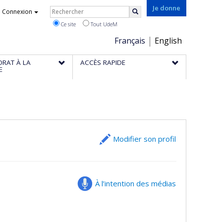
Rechercher
Je donne
Connexion
Rechercher
Ce site
Tout UdeM
Choix
Français
English
de
ORAT À LA
ACCÈS RAPIDE
la
E
langue
Modifier son profil
À l’intention des médias