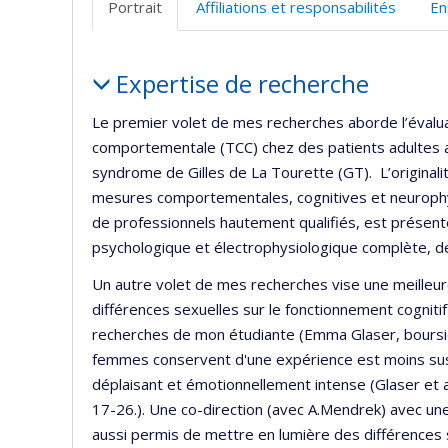
Portrait
Affiliations et responsabilités
En
Portrait
Expertise de recherche
Le premier volet de mes recherches aborde l’évalua
comportementale (TCC) chez des patients adultes a
syndrome de Gilles de La Tourette (GT). L’originali
mesures comportementales, cognitives et neurophy
de professionnels hautement qualifiés, est présen
psychologique et électrophysiologique complète, de
Un autre volet de mes recherches vise une meilleu
différences sexuelles sur le fonctionnement cogniti
recherches de mon étudiante (Emma Glaser, boursi
femmes conservent d'une expérience est moins susce
déplaisant et émotionnellement intense (Glaser et al
17-26.). Une co-direction (avec A.Mendrek) avec une
aussi permis de mettre en lumière des différences