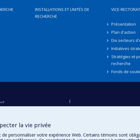
HERCHE
INSTALLATIONS ET UNITÉS DE
VICE-RECTORAT
RECHERCHE
Présentation
Plan d'action
Dix secteurs d
Initiatives stra
Stratégies et po
recherche
Fonds de souti
oi?
ver
e
ecter la vie privée
té
t de personnaliser votre expérience Web. Certains témoins sont oblig