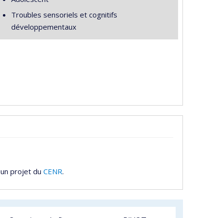
Troubles sensoriels et cognitifs
développementaux
 un projet du
CENR
.