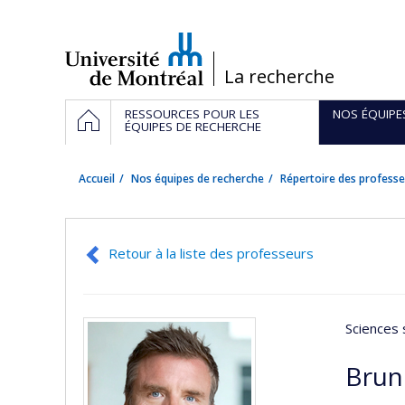
Passer
au
contenu
/
La recherche
Navigation
ACCUEIL
RESSOURCES POUR LES
NOS ÉQUIPE
principale
ÉQUIPES DE RECHERCHE
Accueil
Nos équipes de recherche
Répertoire des professe
Retour à la liste des professeurs
Sciences 
Brun