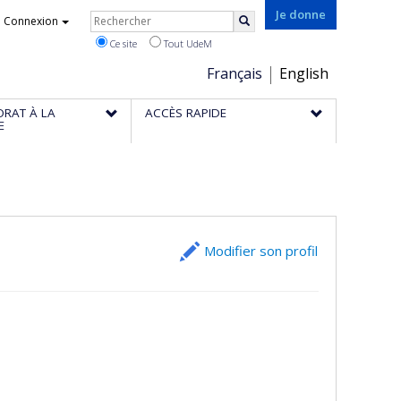
Rechercher
Je donne
Connexion
Rechercher
Ce site
Tout UdeM
Choix
Français
English
de
ORAT À LA
ACCÈS RAPIDE
la
E
langue
Modifier son profil