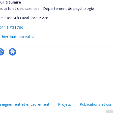
ur titulaire
es arts et des sciences - Département de psychologie
e l’UdeM à Laval
, local 6228
-6111 #31766
uthier@umontreal.ca
hGate
age
Autre
rofessionnelle
site
faculté,département,école)
web
seignement et encadrement
Projets
Publications et co