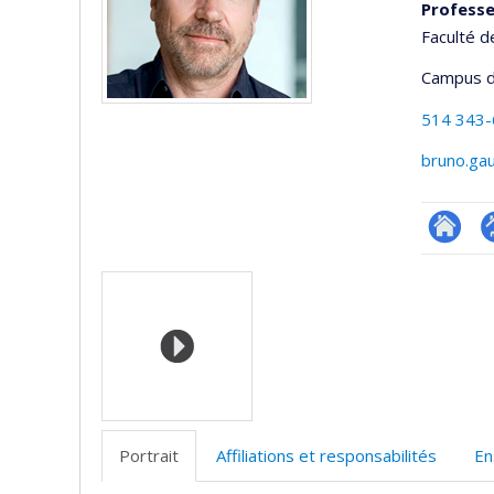
Professe
Faculté d
Campus d
514 343
bruno.ga
Researc
P
Médias
p
(
Portrait
Affiliations et responsabilités
En