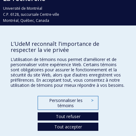
Université de Montréal
C.P. 6128, succursale Centre-ville
Montréal, Québec, Canada
H3C 3J7
Courriel:
recherche@umontreal.ca
L’UdeM reconnaît l’importance de
Qui fait quoi?
respecter la vie privée
Nous trouver
L’utilisation de témoins nous permet d’améliorer et de
personnaliser votre expérience Web. Certains témoins
Plan du site
sont obligatoires pour assurer le fonctionnement et la
sécurité du site Web, alors que d’autres enregistrent vos
Accessibilité
préférences. En acceptant tout, vous consentez à notre
utilisation de témoins pour mieux répondre à vos besoins.
Personnaliser les
>
témoins
Tout refuser
Tout accepter