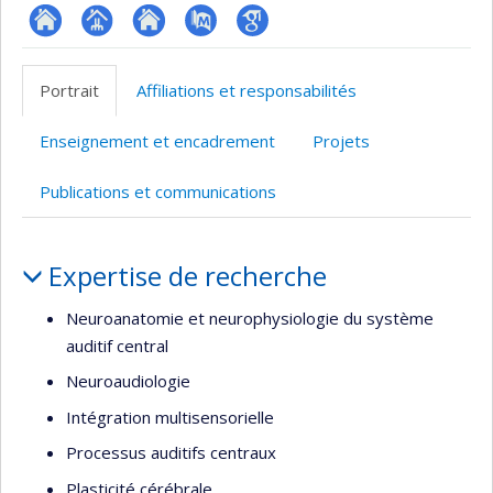
ResearchGate
Page
Site
PubMed
Google
professionnelle
web
Scholar
Portrait
Affiliations et responsabilités
(faculté,département,école)
de
l’unité
Enseignement et encadrement
Projets
de
recherche
Publications et communications
Portrait
Expertise de recherche
Neuroanatomie et neurophysiologie du système
auditif central
Neuroaudiologie
Intégration multisensorielle
Processus auditifs centraux
Plasticité cérébrale