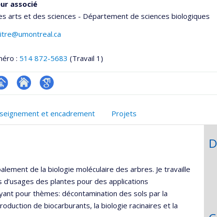
ur associé
es arts et des sciences - Département de sciences biologiques
pitre@umontreal.ca
méro :
514 872-5683
(Travail 1)
hGate
age
Site
Google
rofessionnelle
web
Scholar
seignement et encadrement
Projets
faculté,département,école)
de
l’unité
D
de
recherche
palement de la biologie moléculaire des arbres. Je travaille
 d’usages des plantes pour des applications
ant pour thèmes: décontamination des sols par la
oduction de biocarburants, la biologie racinaires et la