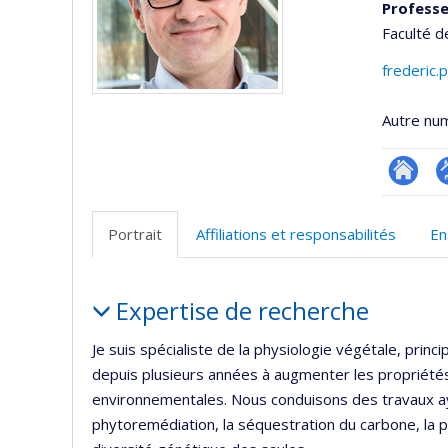
Professe
Faculté d
frederic.
Autre nu
Researc
P
p
Portrait
Affiliations et responsabilités
En
(
Portrait
Expertise de recherche
Je suis spécialiste de la physiologie végétale, princi
depuis plusieurs années à augmenter les propriétés
environnementales. Nous conduisons des travaux ay
phytoremédiation, la séquestration du carbone, la pr