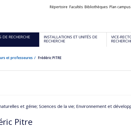
Liens
Répertoire
Facultés
Bibliothèques
Plan campus
externes
S DE RECHERCHE
INSTALLATIONS ET UNITÉS DE
VICE-RECT
RECHERCHE
RECHERCH
urs et professeures
Frédéric PITRE
naturelles et génie
; Sciences de la vie
; Environnement et dévelop
ric Pitre