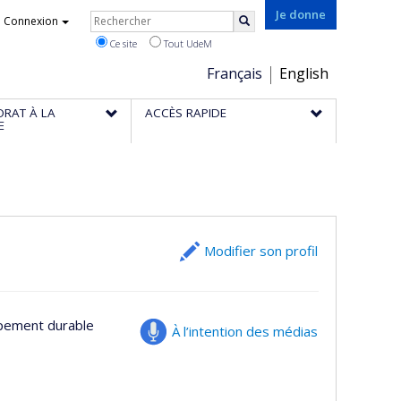
Rechercher
Je donne
Connexion
Rechercher
Ce site
Tout UdeM
Choix
Français
English
de
ORAT À LA
ACCÈS RAPIDE
la
E
langue
Modifier son profil
pement durable
À l’intention des médias