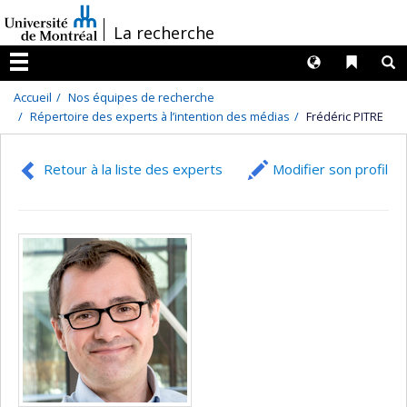
Passer
/
La recherche
au
contenu
Langues
Liens 
R
Menu
Accueil
Nos équipes de recherche
Répertoire des experts à l’intention des médias
Frédéric PITRE
Retour à la liste des experts
Modifier son profil