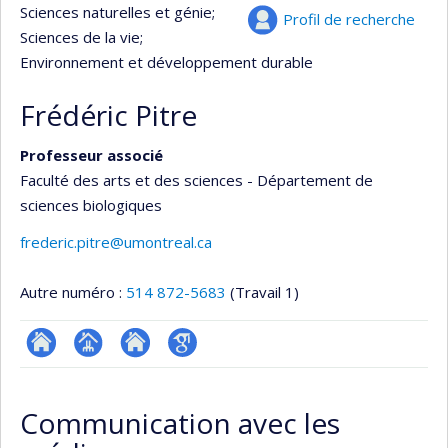
Sciences naturelles et génie
;
Profil de recherche
Sciences de la vie
;
Environnement et développement durable
Frédéric Pitre
Professeur associé
Faculté des arts et des sciences - Département de
sciences biologiques
frederic.pitre@umontreal.ca
Autre numéro :
514 872-5683
(Travail 1)
ResearchGate
Page
Site
Google
professionnelle
web
Scholar
Communication avec les
(faculté,département,école)
de
l’unité