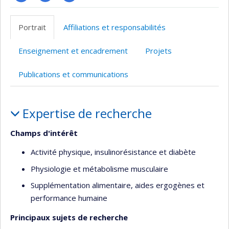
Site
Google
Autre
web
Scholar
site
Portrait
Affiliations et responsabilités
de
web
l’unité
Enseignement et encadrement
Projets
de
recherche
Publications et communications
Portrait
Expertise de recherche
Champs d'intérêt
Activité physique, insulinorésistance et diabète
Physiologie et métabolisme musculaire
Supplémentation alimentaire, aides ergogènes et
performance humaine
Principaux sujets de recherche