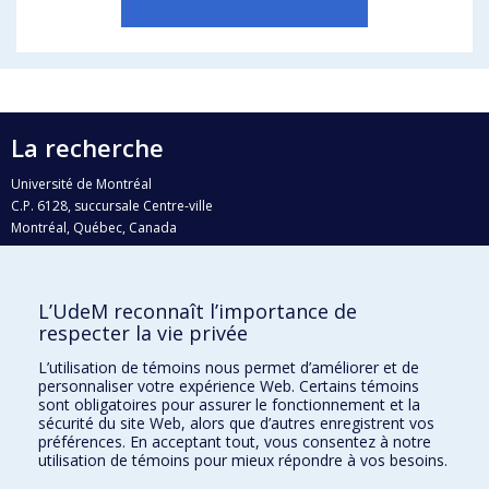
La recherche
Université de Montréal
C.P. 6128, succursale Centre-ville
Montréal, Québec, Canada
H3C 3J7
Courriel:
recherche@umontreal.ca
L’UdeM reconnaît l’importance de
Qui fait quoi?
respecter la vie privée
Nous trouver
L’utilisation de témoins nous permet d’améliorer et de
personnaliser votre expérience Web. Certains témoins
Plan du site
sont obligatoires pour assurer le fonctionnement et la
sécurité du site Web, alors que d’autres enregistrent vos
Accessibilité
préférences. En acceptant tout, vous consentez à notre
utilisation de témoins pour mieux répondre à vos besoins.