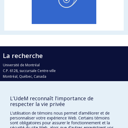
La recherche
Université de Montréal
C.P. 6128, succursale Centre-ville
Montréal, Québec, Canada
H3C 3J7
Courriel:
recherche@umontreal.ca
L’UdeM reconnaît l’importance de
Qui fait quoi?
respecter la vie privée
Nous trouver
L’utilisation de témoins nous permet d’améliorer et de
personnaliser votre expérience Web. Certains témoins
Plan du site
sont obligatoires pour assurer le fonctionnement et la
sécurité du site Web, alors que d’autres enregistrent vos