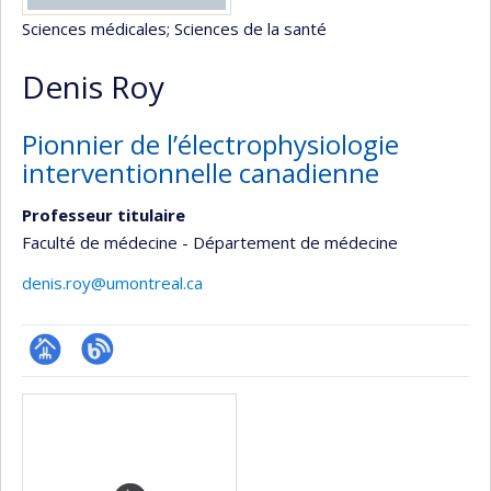
Sciences médicales
; Sciences de la santé
Denis Roy
Pionnier de l’électrophysiologie
interventionnelle canadienne
Professeur titulaire
Faculté de médecine - Département de médecine
denis.roy@umontreal.ca
Page
Blogue
Médias
professionnelle
(faculté,département,école)