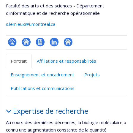
Faculté des arts et des sciences - Département
d'informatique et de recherche opérationnelle
s.lemieux@umontreal.ca
Page
Site
CV
LinkedIn
Autre
professionnelle
web
site
Portrait
Affiliations et responsabilités
(faculté,département,école)
de
web
l’unité
Enseignement et encadrement
Projets
de
recherche
Publications et communications
Portrait
Expertise de recherche
Au cours des dernières décennies, la biologie moléculaire a
connu une augmentation constante de la quantité