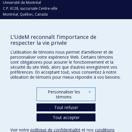
Université de Montréal
C.P. 6128, succursale Centre-ville
Montréal, Québec, Canada
H3C 3J7
Courriel:
recherche@umontreal.ca
L’UdeM reconnaît l’importance de
Qui fait quoi?
respecter la vie privée
Nous trouver
L’utilisation de témoins nous permet d’améliorer et de
personnaliser votre expérience Web. Certains témoins
Plan du site
sont obligatoires pour assurer le fonctionnement et la
sécurité du site Web, alors que d’autres enregistrent vos
Accessibilité
préférences. En acceptant tout, vous consentez à notre
utilisation de témoins pour mieux répondre à vos besoins.
Personnaliser les
>
témoins
Tout refuser
Tout accepter
Confidentialité
Voir notre
politique de confidentialité
et nos
conditions