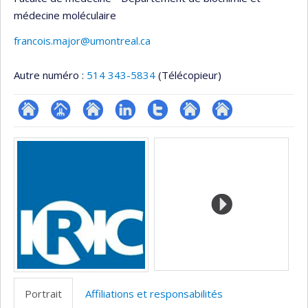
médecine moléculaire
francois.major@umontreal.ca
Autre numéro :
514 343-5834
(Télécopieur)
ResearchGate
Page
Site
LinkedIn
Compte
Autre
Autre
Médias
professionnelle
web
Twitter
site
site
(faculté,département,école)
de
web
web
l’unité
de
recherche
Portrait
Affiliations et responsabilités