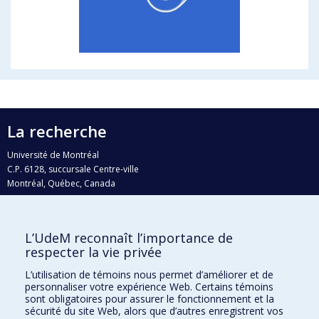
La recherche
Université de Montréal
C.P. 6128, succursale Centre-ville
Montréal, Québec, Canada
H3C 3J7
Courriel:
recherche@umontreal.ca
L’UdeM reconnaît l’importance de
Qui fait quoi?
respecter la vie privée
Nous trouver
L’utilisation de témoins nous permet d’améliorer et de
personnaliser votre expérience Web. Certains témoins
Plan du site
sont obligatoires pour assurer le fonctionnement et la
sécurité du site Web, alors que d’autres enregistrent vos
Accessibilité