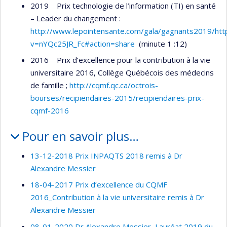
2019 Prix technologie de l’information (TI) en santé
– Leader du changement :
http://www.lepointensante.com/gala/gagnants2019/
htt
v=nYQc25JR_Fc#action=share
(minute 1 :12)
2016 Prix d’excellence pour la contribution à la vie
universitaire 2016, Collège Québécois des médecins
de famille ;
http://cqmf.qc.ca/octrois-
bourses/recipiendaires-2015/recipiendaires-prix-
cqmf-2016
Pour en savoir plus…
13-12-2018 Prix INPAQTS 2018 remis à Dr
Alexandre Messier
18-04-2017 Prix d’excellence du CQMF
2016_Contribution à la vie universitaire remis à Dr
Alexandre Messier
08-01-2020 Dr Alexandre Messier, Lauréat 2019 du