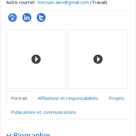
Autre courriel :
messier.alex@gmail.com
(Travail)
Page
LinkedIn
Compte
Médias
professionnelle
Twitter
(faculté,département,école)
Portrait
Affiliations et responsabilités
Projets
Publications et communications
Portrait
Biographie