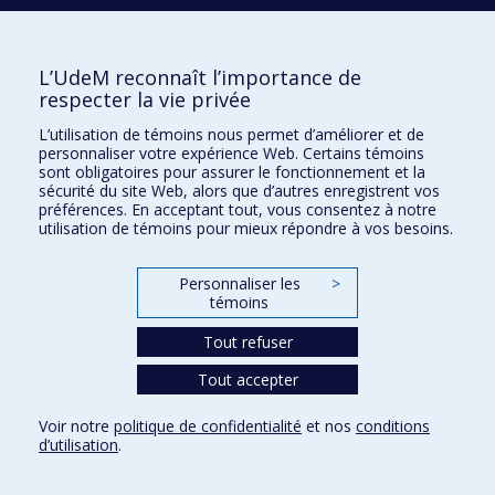
H3C 3J7
Courriel:
recherche@umontreal.ca
L’UdeM reconnaît l’importance de
Qui fait quoi?
respecter la vie privée
Nous trouver
L’utilisation de témoins nous permet d’améliorer et de
personnaliser votre expérience Web. Certains témoins
Plan du site
sont obligatoires pour assurer le fonctionnement et la
sécurité du site Web, alors que d’autres enregistrent vos
Accessibilité
préférences. En acceptant tout, vous consentez à notre
utilisation de témoins pour mieux répondre à vos besoins.
Personnaliser les
>
témoins
Tout refuser
Tout accepter
Confidentialité
Voir notre
politique de confidentialité
et nos
conditions
Conditions d’utilisation
d’utilisation
.
Paramètres des témoins
Université de