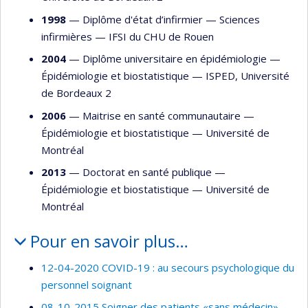
1998
— Diplôme d'état d’infirmier —
Sciences
infirmières
—
IFSI du CHU de Rouen
2004
— Diplôme universitaire en épidémiologie —
Épidémiologie et biostatistique
—
ISPED, Université
de Bordeaux 2
2006
— Maitrise en santé communautaire —
Épidémiologie et biostatistique
—
Université de
Montréal
2013
— Doctorat en santé publique —
Épidémiologie et biostatistique
—
Université de
Montréal
Pour en savoir plus…
12-04-2020 COVID-19 : au secours psychologique du
personnel soignant
08-10-2015 Soigner des patients «sans médecin»,