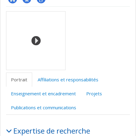
ResearchGate
Page
Google
Médias
professionnelle
Scholar
(faculté,département,école)
Portrait
Affiliations et responsabilités
Enseignement et encadrement
Projets
Publications et communications
Portrait
Expertise de recherche