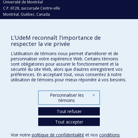
Université de Montréal
C.P. 6128, succursale Centre-ville
Montréal, Québec, Canada
H3C 3J7
Courriel:
recherche@umontreal.ca
L’UdeM reconnaît l’importance de
respecter la vie privée
Qui fait quoi?
Nous trouver
L’utilisation de témoins nous permet d’améliorer et de
personnaliser votre expérience Web. Certains témoins
Plan du site
sont obligatoires pour assurer le fonctionnement et la
sécurité du site Web, alors que d’autres enregistrent vos
Accessibilité
préférences. En acceptant tout, vous consentez à notre
utilisation de témoins pour mieux répondre à vos besoins.
Personnaliser les
>
témoins
Tout refuser
Tout accepter
Confidentialité
Voir notre
politique de confidentialité
et nos
conditions