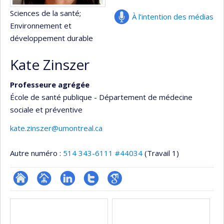
Sciences de la santé
;
À l’intention des médias
Environnement et
développement durable
Kate Zinszer
Professeure agrégée
École de santé publique - Département de médecine
sociale et préventive
kate.zinszer@umontreal.ca
Autre numéro :
514 343-6111 #44034
(Travail 1)
ResearchGate
Page
LinkedIn
Compte
Google
Médias
professionnelle
Twitter
Scholar
(faculté,département,école)