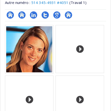
Autre numéro :
514 345-4931 #4051
(Travail 1)
ResearchGate
Site
LinkedIn
Compte
Google
Autre
Médias
web
Twitter
Scholar
site
de
web
l’unité
de
recherche