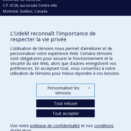
C.P. 6128, succursale Centre-ville
Montréal, Québec, Canada
H3C 3J7
Courriel:
recherche@umontreal.ca
L’UdeM reconnaît l’importance de
respecter la vie privée
Qui fait quoi?
Nous trouver
L’utilisation de témoins nous permet d’améliorer et de
personnaliser votre expérience Web. Certains témoins
Plan du site
sont obligatoires pour assurer le fonctionnement et la
sécurité du site Web, alors que d’autres enregistrent vos
Accessibilité
préférences. En acceptant tout, vous consentez à notre
utilisation de témoins pour mieux répondre à vos besoins.
Personnaliser les
>
témoins
Tout refuser
Tout accepter
Confidentialité
Voir notre
politique de confidentialité
et nos
conditions
Conditions d’utilisation
d’utilisation
.