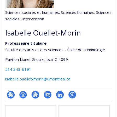
Sciences sociales et humaines
; Sciences humaines
; Sciences
sociales : intervention
Isabelle Ouellet-Morin
Professeure titulaire
Faculté des arts et des sciences - École de criminologie
Pavillon Lionel-Groulx
, local C-4099
514 343-6191
isabelle.ouellet-morin@umontreal.ca
ResearchGate
Page
Site
PubMed
LinkedIn
Google
Médias
professionnelle
web
Scholar
(faculté,département,école)
de