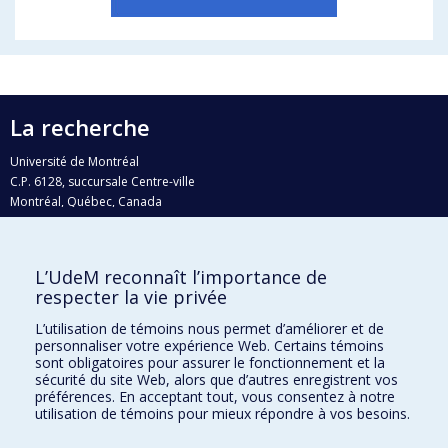
La recherche
Université de Montréal
C.P. 6128, succursale Centre-ville
Montréal, Québec, Canada
H3C 3J7
Courriel:
recherche@umontreal.ca
L’UdeM reconnaît l’importance de
respecter la vie privée
Qui fait quoi?
Nous trouver
L’utilisation de témoins nous permet d’améliorer et de
personnaliser votre expérience Web. Certains témoins
Plan du site
sont obligatoires pour assurer le fonctionnement et la
sécurité du site Web, alors que d’autres enregistrent vos
Accessibilité
préférences. En acceptant tout, vous consentez à notre
utilisation de témoins pour mieux répondre à vos besoins.