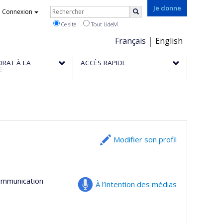
Rechercher
Je donne
Connexion
Rechercher
Ce site
Tout UdeM
Choix
Français
English
de
ORAT À LA
ACCÈS RAPIDE
la
E
langue
Modifier son profil
ommunication
À l’intention des médias