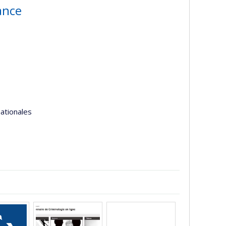
ance
nationales