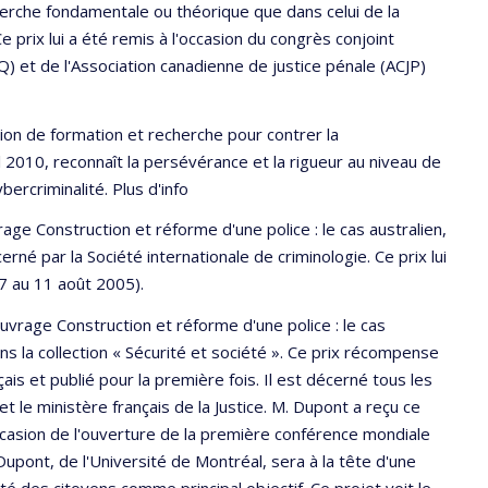
erche fondamentale ou théorique que dans celui de la
 prix lui a été remis à l'occasion du congrès conjoint
Q) et de l'Association canadienne de justice pénale (ACJP)
ion de formation et recherche pour contrer la
vril 2010, reconnaît la persévérance et la rigueur au niveau de
ercriminalité. Plus d'info
ge Construction et réforme d'une police : le cas australien,
erné par la Société internationale de criminologie. Ce prix lui
7 au 11 août 2005).
vrage Construction et réforme d'une police : le cas
ns la collection « Sécurité et société ». Ce prix récompense
ais et publié pour la première fois. Il est décerné tous les
et le ministère français de la Justice. M. Dupont a reçu ce
occasion de l'ouverture de la première conférence mondiale
upont, de l'Université de Montréal, sera à la tête d'une
té des citoyens comme principal objectif. Ce projet voit le