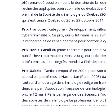
été remarqué aussi bien dans le domaine de la rech
recherche appliquée, opérationnelle ou évaluative. Ce
biennal de la Société de criminologie du Québec (SC
qui s'est tenu à Québec du 26 au 29 octobre 2011.
Prix Francopol
, catégorie « Développement, diffus
cybercriminalité ». Ce prix, qui lui fut remis le 28 a
la recherche et de l’enseignement pour contrer la cyb
Prix Denis-Caroll
du jeune chercheur pour son ouvra
publié chez L'Harmattan (Paris, 2003), qui lui fut déc
a été remis au 14e congrès mondial à Philadelphie (
Prix Gabriel-Tarde
, remporté en 2004, pour son ou
australien, publié chez L'Harmattan (Paris, 2003) da
l'auteur d'un ouvrage de criminologie rédigé en franç
deux ans par l'Association française de criminologie 
prix le 12 mai à Paris par le garde des Sceaux, à l'
des sociétés de criminologie.Le professeur Benoit D
équipe d'experts en cybersécurité qui aura la sécuri