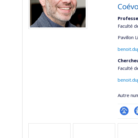
Coévo
Professe
Faculté d
Pavillon 
benoit.d
Cherche
Faculté d
benoit.d
Autre nu
Page
Si
Médias
professi
w
(faculté
d