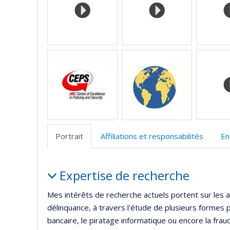
l’
d
r
Portrait
Affiliations et responsabilités
En
Portrait
Expertise de recherche
Mes intérêts de recherche actuels portent sur les a
délinquance, à travers l'étude de plusieurs formes p
bancaire, le piratage informatique ou encore la frau