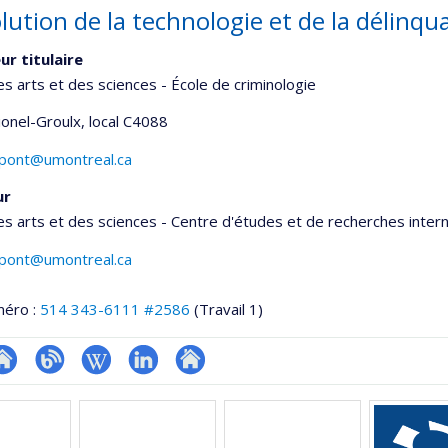
lution de la technologie et de la délinqu
ur titulaire
es arts et des sciences - École de criminologie
Lionel-Groulx
, local C4088
upont@umontreal.ca
ur
es arts et des sciences - Centre d'études et de recherches inter
upont@umontreal.ca
méro :
514 343-6111 #2586
(Travail 1)
te
Blogue
Wiki
LinkedIn
Autre
onnelle
eb
site
,département,école)
e
web