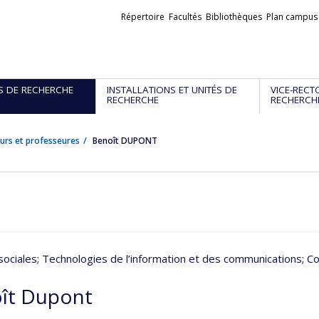
Liens
Répertoire
Facultés
Bibliothèques
Plan campus
externes
S DE RECHERCHE
INSTALLATIONS ET UNITÉS DE
VICE-RECT
RECHERCHE
RECHERCH
urs et professeures
Benoît DUPONT
sociales
; Technologies de l’information et des communications
; C
ît Dupont