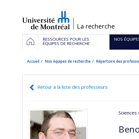
Passer
au
contenu
/
La recherche
Navigation
ACCUEIL
RESSOURCES POUR LES
NOS ÉQUIPE
principale
ÉQUIPES DE RECHERCHE
Accueil
Nos équipes de recherche
Répertoire des professe
Retour à la liste des professeurs
Sciences 
Beno