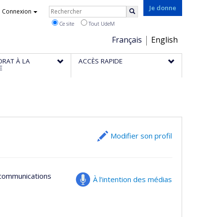
Rechercher
Je donne
Connexion
Rechercher
Ce site
Tout UdeM
Choix
Français
English
de
ORAT À LA
ACCÈS RAPIDE
la
E
langue
Modifier son profil
s communications
À l’intention des médias