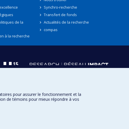
'excellence
Synchro-recherche
tégiques
Transfert de fonds
litiques de la
Actualités de la recherche
compas
en à la recherche
atoires pour assurer le fonctionnement et la
sation de témoins pour mieux répondre à vos