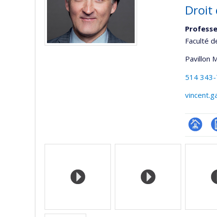
Droit 
Professe
Faculté d
Pavillon 
514 343
vincent.g
Page
C
Médias
professi
(faculté