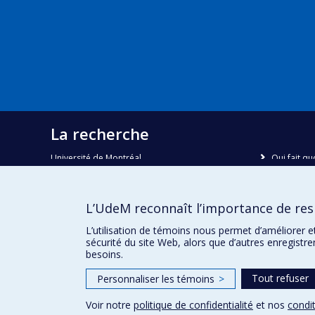
La recherche
Université de Montréal
Qui fait qu
C.P. 6128, succursale Centre-ville
Nous trou
Montréal, Québec, Canada
H3C 3J7
Plan du sit
L’UdeM reconnaît l’importance de resp
Accessibili
Courriel:
recherche@umontreal.ca
L’utilisation de témoins nous permet d’améliorer e
sécurité du site Web, alors que d’autres enregistr
besoins.
Tout refuser
Personnaliser les témoins
>
Voir notre
politique de confidentialité
et nos
condit
Confidentialité
Conditions d’utilisation
Paramètres des 