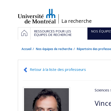
Passer
au
contenu
/
La recherche
Navigation
ACCUEIL
RESSOURCES POUR LES
NOS ÉQUIPE
principale
ÉQUIPES DE RECHERCHE
Accueil
Nos équipes de recherche
Répertoire des professe
Retour à la liste des professeurs
Sciences 
Vinc