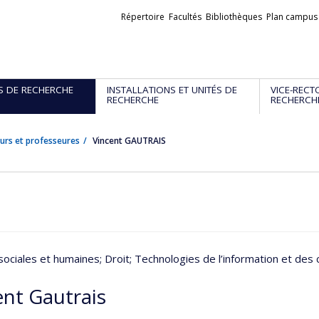
Liens
Répertoire
Facultés
Bibliothèques
Plan campus
externes
S DE RECHERCHE
INSTALLATIONS ET UNITÉS DE
VICE-RECT
RECHERCHE
RECHERCH
urs et professeures
Vincent GAUTRAIS
sociales et humaines
; Droit
; Technologies de l’information et de
ent Gautrais