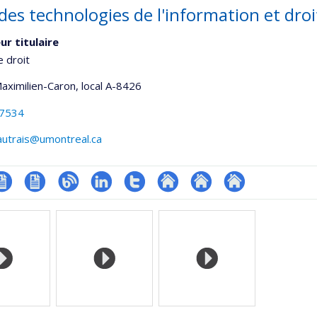
des technologies de l'information et droi
ur titulaire
e droit
Maximilien-Caron
, local A-8426
-7534
autrais@umontreal.ca
V
CV
Blogue
LinkedIn
Compte
Autre
Autre
Autre
onnelle
en
Twitter
site
site
site
,département,école)
anglais
web
web
web