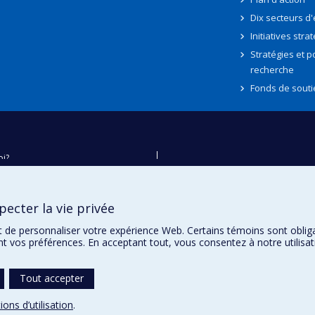
Dix secteurs d
Initiatives stra
Stratégies et po
recherche
Fonds de souti
oi?
ver
e
ecter la vie privée
té
t de personnaliser votre expérience Web. Certains témoins sont oblig
ent vos préférences. En acceptant tout, vous consentez à notre utili
Tout accepter
ions d’utilisation
.
témoins