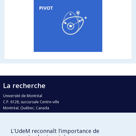
La recherche
Université de Montréal
C.P. 6128, succursale Centre-ville
Montréal, Québec, Canada
H3C 3J7
Courriel:
recherche@umontreal.ca
L’UdeM reconnaît l’importance de
Qui fait quoi?