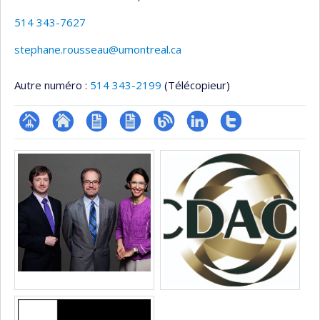
514 343-7627
stephane.rousseau@umontreal.ca
Autre numéro :
514 343-2199
(Télécopieur)
Page
Site
CV
CV
Blogue
LinkedIn
Compte
Médias
professionnelle
web
en
Twitter
(faculté,département,école)
de
anglais
l’unité
de
recherche