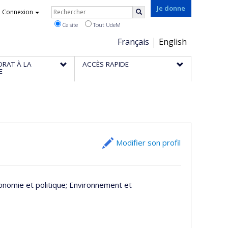
Rechercher
Je donne
Connexion
Rechercher
Ce site
Tout UdeM
Choix
Français
English
de
ORAT À LA
ACCÈS RAPIDE
la
E
langue
Modifier son profil
conomie et politique
; Environnement et