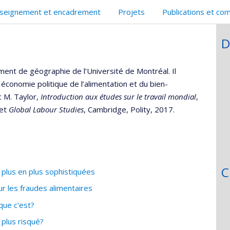
rofessionnelle
web
site
seignement et encadrement
Projets
Publications et co
faculté,département,école)
de
web
l’unité
D
de
recherche
ent de géographie de l’Université de Montréal. Il
 économie politique de l’alimentation et du bien-
c M. Taylor,
Introduction aux études sur le travail mondial
,
 et
Global Labour Studies
, Cambridge, Polity, 2017.
C
plus en plus sophistiquées
r les fraudes alimentaires
que c'est?
plus risqué?