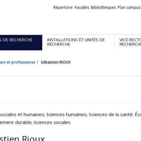
Liens
Répertoire
Facultés
Bibliothèques
Plan campus
externes
S DE RECHERCHE
INSTALLATIONS ET UNITÉS DE
VICE-RECT
RECHERCHE
RECHERCH
urs et professeures
Sébastien RIOUX
sociales et humaines
; Sciences humaines
; Sciences de la santé
; É
ement durable
; Sciences sociales
stien Rioux