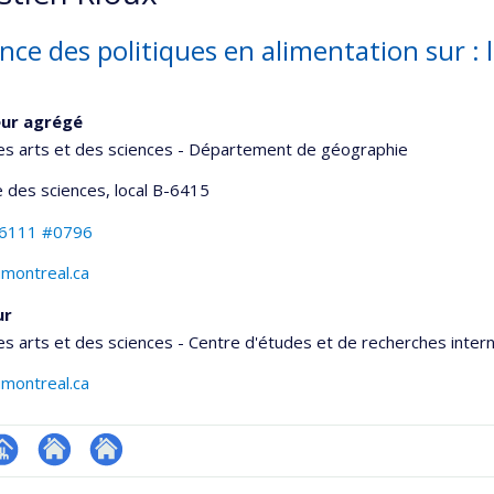
nce des politiques en alimentation sur : l
eur agrégé
es arts et des sciences - Département de géographie
 des sciences
, local B-6415
-6111 #0796
umontreal.ca
ur
es arts et des sciences - Centre d'études et de recherches inter
umontreal.ca
hGate
age
Site
Autre