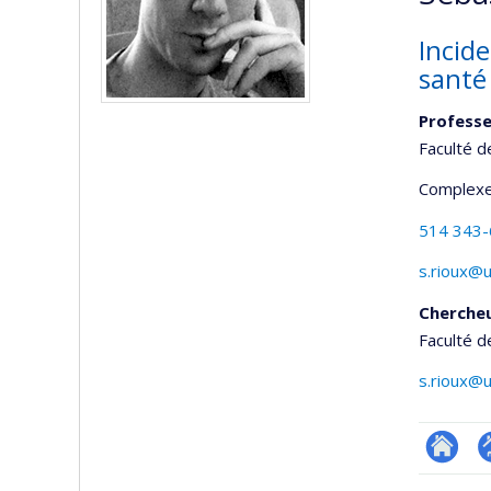
Incide
santé
Profess
Faculté d
Complexe
514 343
s.rioux@
Cherche
Faculté d
s.rioux@
Researc
P