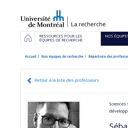
Passer
au
contenu
/
La recherche
Navigation
ACCUEIL
RESSOURCES POUR LES
NOS ÉQUIPE
principale
ÉQUIPES DE RECHERCHE
Accueil
Nos équipes de recherche
Répertoire des professe
Retour à la liste des professeurs
Sciences 
développ
Séba