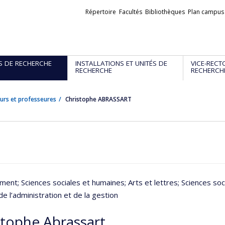
Liens
Répertoire
Facultés
Bibliothèques
Plan campus
externes
S DE RECHERCHE
INSTALLATIONS ET UNITÉS DE
VICE-RECT
RECHERCHE
RECHERCH
urs et professeures
Christophe ABRASSART
ment
; Sciences sociales et humaines
; Arts et lettres
; Sciences soc
de l’administration et de la gestion
stophe Abrassart