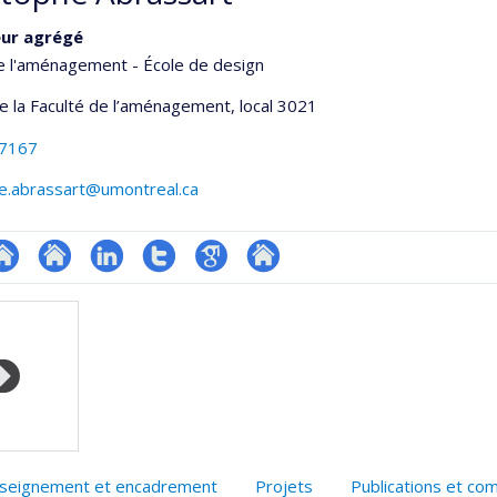
eur agrégé
e l'aménagement - École de design
de la Faculté de l’aménagement
, local 3021
-7167
he.abrassart@umontreal.ca
te
Site
LinkedIn
Compte
Google
Autre
onnelle
eb
web
Twitter
Scholar
site
,département,école)
e
de
web
unité
l’unité
e
de
echerche
recherche
seignement et encadrement
Projets
Publications et co