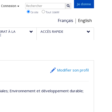
Rechercher
Je donne
Connexion
Rechercher
Ce site
Tout UdeM
Choix
Français
English
de
ORAT À LA
ACCÈS RAPIDE
la
E
langue
Modifier son profil
iales
; Environnement et développement durable
;