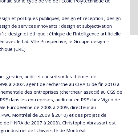
onale sur le cycle de vie de l'École Polytechnique de
esign et politiques publiques; design et réception ; design
; design de services innovants ; design et subjectivation
) ; design et éthique ; éthique de l'Intelligence artificielle
ée avec le Lab Ville Prospective, le Groupe design ∩
thique (CRÉ).
, gestion, audit et conseil sur les thèmes de
1998 à 2002, agent de recherche au CIRAIG de fin 2010 à
onnementale des entreprises (chercheur associé au CGS de
RSE dans les entreprises, auditeur en RSE chez Vigeo de
iale Européenne de 2008 à 2009, directeur au
 PwC Montréal de 2009 à 2010) et des projets de
ve de l’INRA de 2007 à 2008), Christophe Abrassart est
gn industriel de l'Université de Montréal.