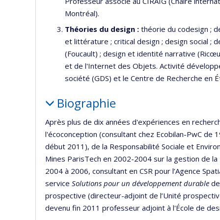
Professeur associé au CIRAIG (Chaire internati
Montréal).
Théories du design
:
théorie du codesign ; d
et littérature ; critical design ; design social 
(Foucault) ; design et identité narrative (Ricœur
et de l'Internet des Objets. Activité développ
société (GDS) et le Centre de Recherche en É
Biographie
Après plus de dix années d'expériences en recherche
l'écoconception (consultant chez Ecobilan-PwC de 
début 2011), de la Responsabilité Sociale et Envir
Mines ParisTech en 2002-2004 sur la gestion de la 
2004 à 2006, consultant en CSR pour l’Agence Spat
service
Solutions pour un développement durable
de
prospective (directeur-adjoint de l’Unité prospecti
devenu fin 2011 professeur adjoint à l'École de desi