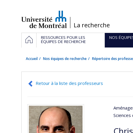
Passer
au
contenu
/
La recherche
Navigation
ACCUEIL
RESSOURCES POUR LES
NOS ÉQUIPE
principale
ÉQUIPES DE RECHERCHE
Accueil
Nos équipes de recherche
Répertoire des professe
Retour à la liste des professeurs
Aménage
Sciences 
Chri