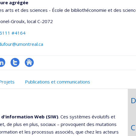
eure agrégée
es arts et des sciences - École de bibliothéconomie et des scienc
Lionel-Groulx
, local C-2072
-6111 #4164
.dufour@umontreal.ca
inkedIn
Compte
Autre
onnelle
Twitter
site
Projets
Publications et communications
,département,école)
web
D
 d'information Web (SIW)
. Ces systèmes évolutifs et
 et, de plus en plus, sociaux – provoquent des mutations
C
nformation et les processus associés, que chez les acteurs