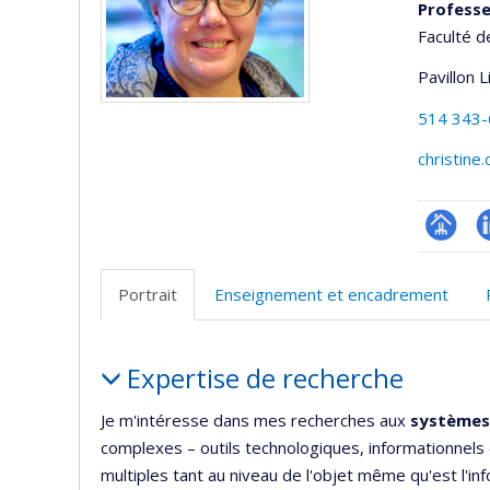
Profess
Faculté d
Pavillon 
514 343
christine
Page
L
professi
Portrait
Enseignement et encadrement
(faculté
Portrait
Expertise de recherche
Je m'intéresse dans mes recherches aux
systèmes
complexes – outils technologiques, informationnels
multiples tant au niveau de l'objet même qu'est l'i