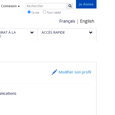
Rechercher
Je donne
Connexion
Rechercher
Ce site
Tout UdeM
Choix
Français
English
de
ORAT À LA
ACCÈS RAPIDE
la
E
langue
Modifier son profil
unications