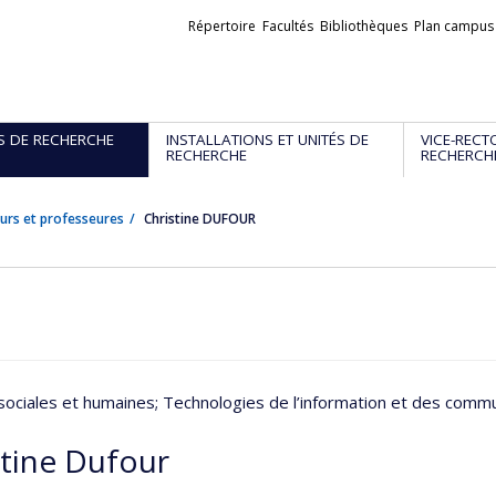
Liens
Répertoire
Facultés
Bibliothèques
Plan campus
externes
S DE RECHERCHE
INSTALLATIONS ET UNITÉS DE
VICE-RECT
RECHERCHE
RECHERCH
urs et professeures
Christine DUFOUR
sociales et humaines
; Technologies de l’information et des comm
stine Dufour