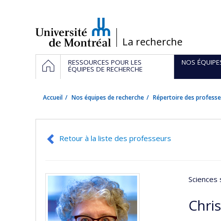
Passer
au
contenu
/
La recherche
Navigation
ACCUEIL
RESSOURCES POUR LES
NOS ÉQUIPE
principale
ÉQUIPES DE RECHERCHE
Accueil
Nos équipes de recherche
Répertoire des professe
Retour à la liste des professeurs
Sciences 
Chri