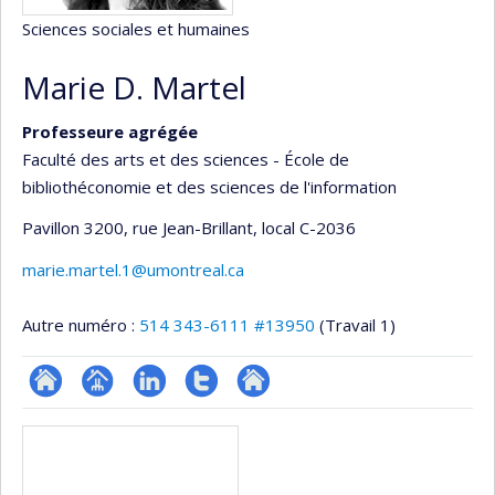
Sciences sociales et humaines
Marie D. Martel
Professeure agrégée
Faculté des arts et des sciences - École de
bibliothéconomie et des sciences de l'information
Pavillon 3200, rue Jean-Brillant
, local C-2036
marie.martel.1@umontreal.ca
Autre numéro :
514 343-6111 #13950
(Travail 1)
ResearchGate
Page
LinkedIn
Compte
Autre
Médias
professionnelle
Twitter
site
(faculté,département,école)
web