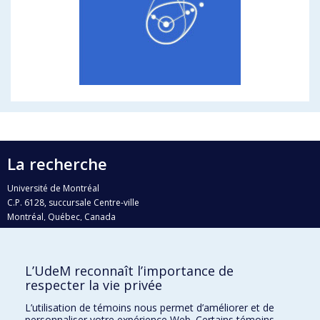
La recherche
Université de Montréal
C.P. 6128, succursale Centre-ville
Montréal, Québec, Canada
H3C 3J7
Courriel:
recherche@umontreal.ca
L’UdeM reconnaît l’importance de
respecter la vie privée
Qui fait quoi?
Nous trouver
L’utilisation de témoins nous permet d’améliorer et de
personnaliser votre expérience Web. Certains témoins