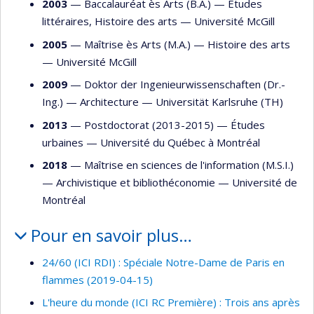
2003
— Baccalauréat ès Arts (B.A.) —
Études
littéraires
,
Histoire des arts
—
Université McGill
2005
— Maîtrise ès Arts (M.A.) —
Histoire des arts
—
Université McGill
2009
— Doktor der Ingenieurwissenschaften (Dr.-
Ing.) —
Architecture
—
Universität Karlsruhe (TH)
2013
— Postdoctorat (2013-2015) —
Études
urbaines
—
Université du Québec à Montréal
2018
— Maîtrise en sciences de l'information (M.S.I.)
—
Archivistique et bibliothéconomie
—
Université de
Montréal
Pour en savoir plus…
24/60 (ICI RDI) : Spéciale Notre-Dame de Paris en
flammes (2019-04-15)
L'heure du monde (ICI RC Première) : Trois ans après