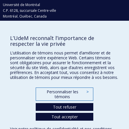
Université de Montréal
C.P. 6128, succursale Centre-ville
Montréal, Québec, Canada
H3C 3J7
Courriel:
recherche@umontreal.ca
L’UdeM reconnaît l’importance de
Qui fait quoi?
respecter la vie privée
Nous trouver
L’utilisation de témoins nous permet d’améliorer et de
personnaliser votre expérience Web. Certains témoins
Plan du site
sont obligatoires pour assurer le fonctionnement et la
sécurité du site Web, alors que d’autres enregistrent vos
Accessibilité
préférences. En acceptant tout, vous consentez à notre
utilisation de témoins pour mieux répondre à vos besoins.
Personnaliser les
>
témoins
Tout refuser
Tout accepter
Confidentialité
Voir notre
politique de confidentialité
et nos
conditions