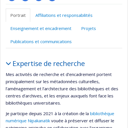
Page
LinkedIn
Google
Autre
professionnelle
Scholar
site
Portrait
Affiliations et responsabilités
(faculté,département,école)
web
Enseignement et encadrement
Projets
Publications et communications
Portrait
Expertise de recherche
Mes activités de recherche et d’encadrement portent
principalement sur les métadonnées culturelles,
l’aménagement et l’architecture des bibliothèques et des
centres d’archives, et les enjeux auxquels font face les
bibliothèques universitaires.
Je participe depuis 2021 à la création de la
bibliothèque
numérique Nipakanatik
vouée à préserver et diffuser le
patrimoine anicinabe en collaboration avec l’organisme