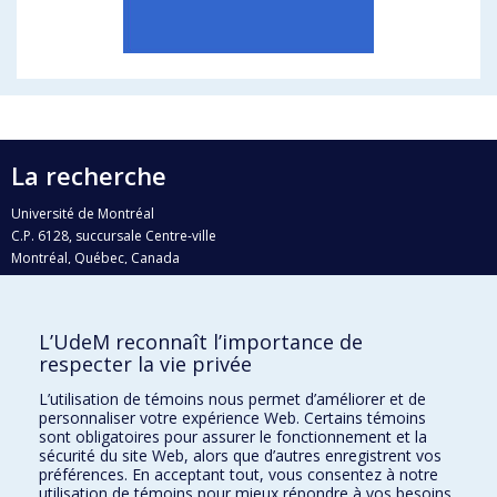
La recherche
Université de Montréal
C.P. 6128, succursale Centre-ville
Montréal, Québec, Canada
H3C 3J7
Courriel:
recherche@umontreal.ca
L’UdeM reconnaît l’importance de
Qui fait quoi?
respecter la vie privée
Nous trouver
L’utilisation de témoins nous permet d’améliorer et de
personnaliser votre expérience Web. Certains témoins
Plan du site
sont obligatoires pour assurer le fonctionnement et la
sécurité du site Web, alors que d’autres enregistrent vos
Accessibilité
préférences. En acceptant tout, vous consentez à notre
utilisation de témoins pour mieux répondre à vos besoins.