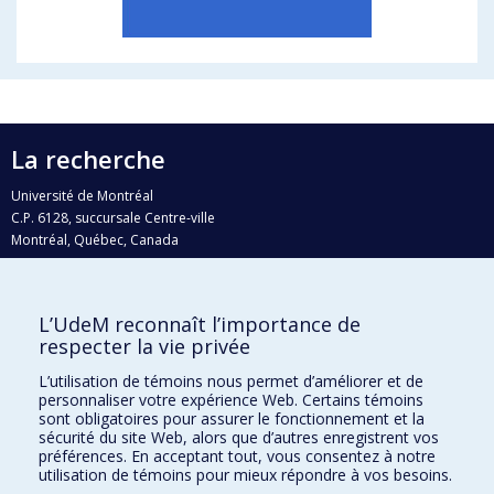
La recherche
Université de Montréal
C.P. 6128, succursale Centre-ville
Montréal, Québec, Canada
H3C 3J7
Courriel:
recherche@umontreal.ca
L’UdeM reconnaît l’importance de
Qui fait quoi?
respecter la vie privée
Nous trouver
L’utilisation de témoins nous permet d’améliorer et de
personnaliser votre expérience Web. Certains témoins
Plan du site
sont obligatoires pour assurer le fonctionnement et la
sécurité du site Web, alors que d’autres enregistrent vos
Accessibilité
préférences. En acceptant tout, vous consentez à notre
utilisation de témoins pour mieux répondre à vos besoins.