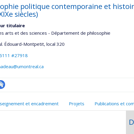
ophie politique contemporaine et histoir
XIXe siècles)
ur titulaire
es arts et des sciences - Département de philosophie
ul. Édouard-Montpetit
, local 320
-6111 #27918
.nadeau@umontreal.ca
utre
onnelle
te
seignement et encadrement
Projets
Publications et co
,département,école)
eb
D