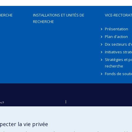
HERCHE
INSTALLATIONS ET UNITÉS DE
VICE-RECTORAT
RECHERCHE
Présentation
Plan d'action
Dix secteurs d
Initiatives stra
Stratégies et po
recherche
Fonds de souti
oi?
ver
e
ecter la vie privée
té