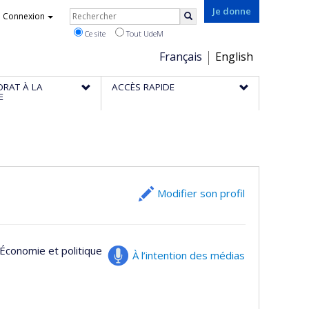
Rechercher
Je donne
Connexion
Rechercher
Ce site
Tout UdeM
Choix
Français
English
de
ORAT À LA
ACCÈS RAPIDE
la
E
langue
Modifier son profil
 Économie et politique
À l’intention des médias