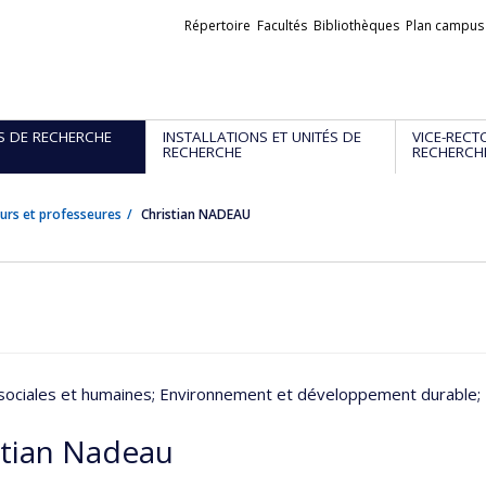
Liens
Répertoire
Facultés
Bibliothèques
Plan campus
externes
S DE RECHERCHE
INSTALLATIONS ET UNITÉS DE
VICE-RECT
RECHERCHE
RECHERCH
urs et professeures
Christian NADEAU
sociales et humaines
; Environnement et développement durable
;
stian Nadeau