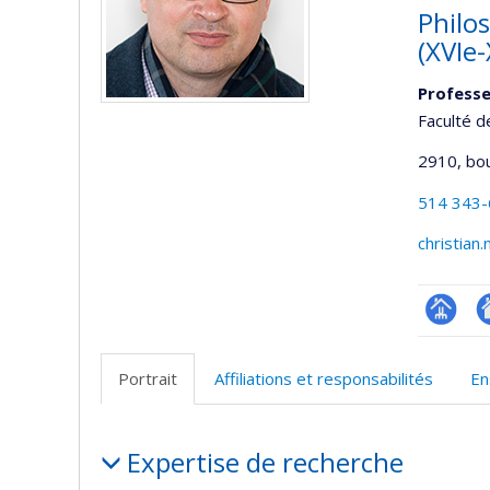
Philos
(XVIe-
Professe
Faculté d
2910, bo
514 343
christian
Page
A
professi
si
Portrait
Affiliations et responsabilités
En
(faculté
w
Portrait
Expertise de recherche