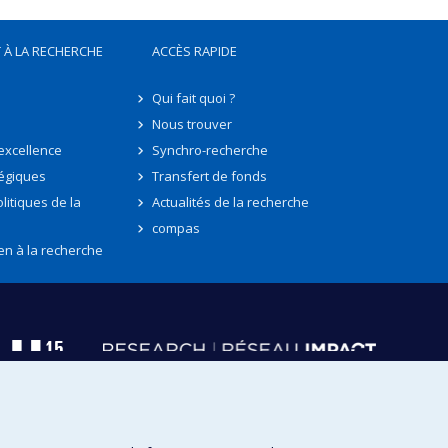
 À LA RECHERCHE
ACCÈS RAPIDE
Qui fait quoi ?
Nous trouver
'excellence
Synchro-recherche
tégiques
Transfert de fonds
litiques de la
Actualités de la recherche
compas
en à la recherche