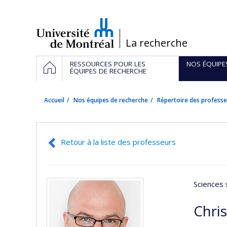
Passer
au
contenu
/
La recherche
Navigation
ACCUEIL
RESSOURCES POUR LES
NOS ÉQUIPE
principale
ÉQUIPES DE RECHERCHE
Accueil
Nos équipes de recherche
Répertoire des professe
Retour à la liste des professeurs
Sciences 
Chri