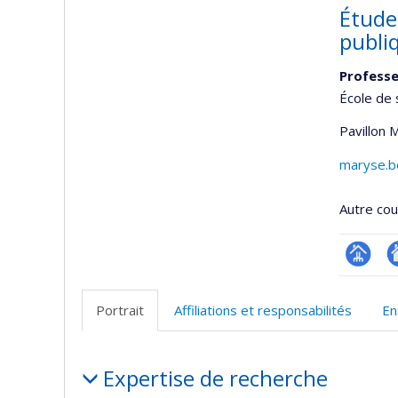
Étude
publi
Professe
École de 
Pavillon 
maryse.b
Autre cour
Page
Si
professi
w
Portrait
Affiliations et responsabilités
En
(faculté
d
l’
Portrait
d
Expertise de recherche
r