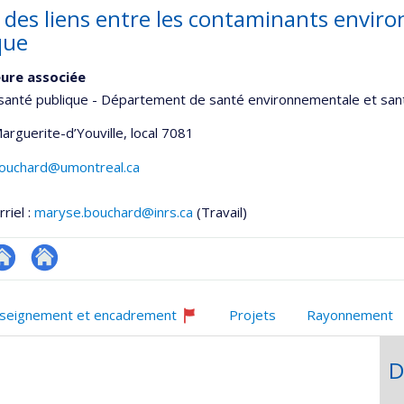
 des liens entre les contaminants envir
que
ure associée
santé publique - Département de santé environnementale et sant
Marguerite-d’Youville
, local 7081
ouchard@umontreal.ca
riel :
maryse.bouchard@inrs.ca
(Travail)
te
Autre
onnelle
eb
site
seignement et encadrement
Projets
Rayonnement
,département,école)
e
web
Ce
unité
professeur
D
recrute
e
echerche