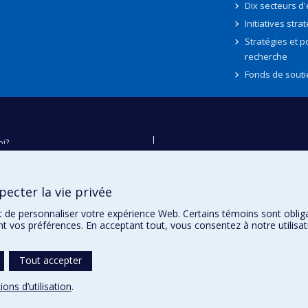
Dix secteurs d
Initiatives stra
Stratégies et po
recherche
Fonds de souti
oi?
ver
e
ecter la vie privée
té
t de personnaliser votre expérience Web. Certains témoins sont oblig
ent vos préférences. En acceptant tout, vous consentez à notre utili
Tout accepter
ions d’utilisation
.
témoins