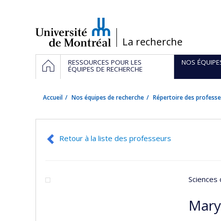
Passer
au
contenu
/
La recherche
Navigation
ACCUEIL
RESSOURCES POUR LES
NOS ÉQUIPE
principale
ÉQUIPES DE RECHERCHE
Accueil
Nos équipes de recherche
Répertoire des professe
Retour à la liste des professeurs
Sciences 
Mary