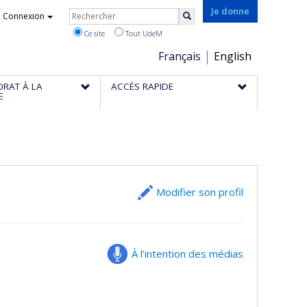
Rechercher
Je donne
Connexion
Rechercher
Ce site
Tout UdeM
Choix
Français
English
de
ORAT À LA
ACCÈS RAPIDE
la
E
langue
Modifier son profil
À l’intention des médias