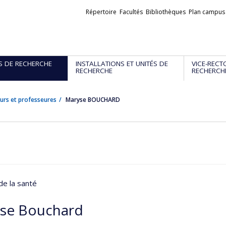
Liens
Répertoire
Facultés
Bibliothèques
Plan campus
externes
S DE RECHERCHE
INSTALLATIONS ET UNITÉS DE
VICE-RECT
RECHERCHE
RECHERCH
urs et professeures
Maryse BOUCHARD
de la santé
se Bouchard