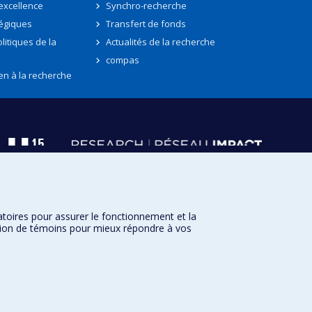
'excellence
Synchro-recherche
tégiques
Transfert de fonds
litiques de la
Actualités de la recherche
compas
en à la recherche
atoires pour assurer le fonctionnement et la
sation de témoins pour mieux répondre à vos
Université de