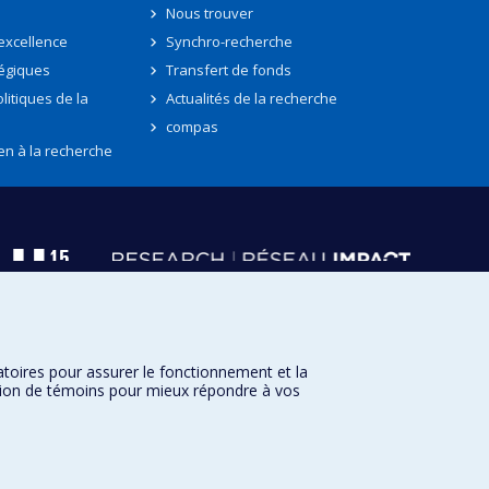
Nous trouver
'excellence
Synchro-recherche
tégiques
Transfert de fonds
litiques de la
Actualités de la recherche
compas
en à la recherche
atoires pour assurer le fonctionnement et la
sation de témoins pour mieux répondre à vos