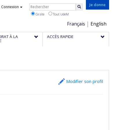
Rechercher
Je donne
Connexion
Rechercher
Ce site
Tout UdeM
Choix
Français
English
de
ORAT À LA
ACCÈS RAPIDE
la
E
langue
Modifier son profil