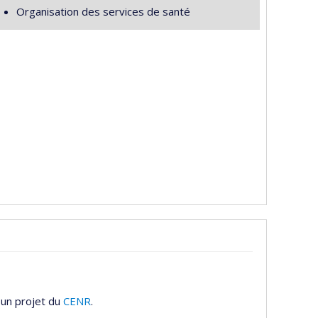
Organisation des services de santé
 un projet du
CENR
.