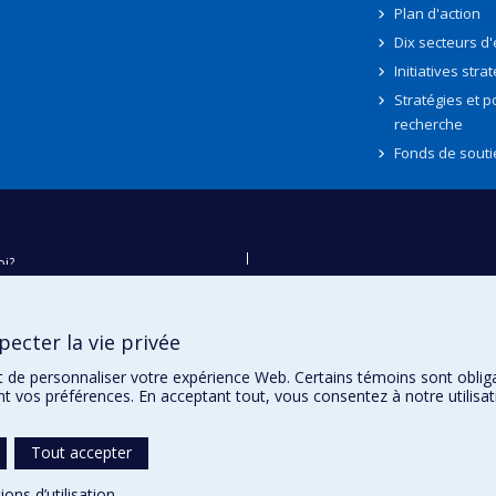
Plan d'action
Dix secteurs d
Initiatives stra
Stratégies et po
recherche
Fonds de souti
oi?
ver
e
ecter la vie privée
té
t de personnaliser votre expérience Web. Certains témoins sont oblig
ent vos préférences. En acceptant tout, vous consentez à notre utili
Tout accepter
ions d’utilisation
.