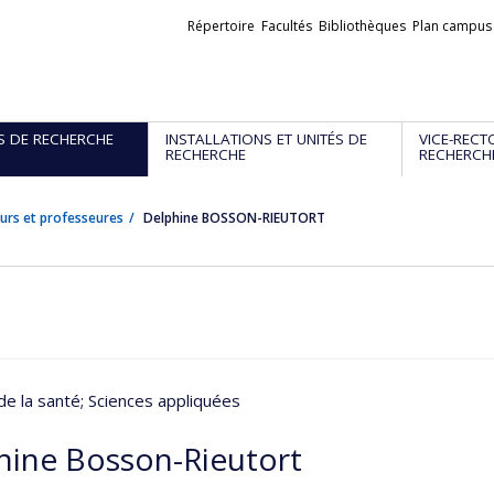
Liens
Répertoire
Facultés
Bibliothèques
Plan campus
externes
S DE RECHERCHE
INSTALLATIONS ET UNITÉS DE
VICE-RECT
RECHERCHE
RECHERCH
urs et professeures
Delphine BOSSON-RIEUTORT
de la santé
; Sciences appliquées
hine Bosson-Rieutort