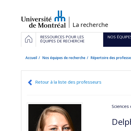
Passer
au
contenu
/
La recherche
Navigation
ACCUEIL
RESSOURCES POUR LES
NOS ÉQUIPE
principale
ÉQUIPES DE RECHERCHE
Accueil
Nos équipes de recherche
Répertoire des professe
Retour à la liste des professeurs
Sciences 
Delp