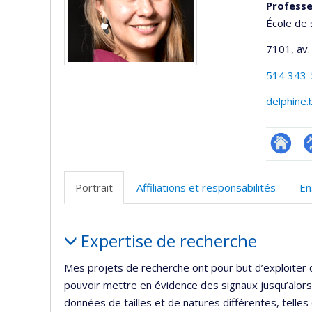
Professe
École de 
7101, av.
514 343
delphine
Researc
P
p
Portrait
Affiliations et responsabilités
En
(
Portrait
Expertise de recherche
Mes projets de recherche ont pour but d’exploiter
pouvoir mettre en évidence des signaux jusqu’alors
données de tailles et de natures différentes, telle