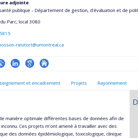
ure adjointe
santé publique - Département de gestion, d’évaluation et de poli
 du Parc
, local 3080
-5815
.bosson-rieutort@umontreal.ca
hGate
age
LinkedIn
Google
Autre
rofessionnelle
Scholar
site
seignement et encadrement
Projets
Rayonnement
faculté,département,école)
web
D
 de manière optimale différentes bases de données afin de
 inconnu. Ces projets m’ont amené à travailler avec des
s que des données épidémiologique, toxicologique, clinique