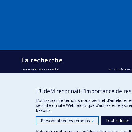
La recherche
Université de Montréal
Qui fait qu
C.P. 6128, succursale Centre-ville
Nous trou
Montréal, Québec, Canada
H3C 3J7
Plan du sit
L’UdeM reconnaît l’importance de resp
Accessibili
Courriel:
recherche@umontreal.ca
L’utilisation de témoins nous permet d’améliorer e
sécurité du site Web, alors que d’autres enregistr
besoins.
Tout refuser
Personnaliser les témoins
>
Voir notre
politique de confidentialité
et nos
condit