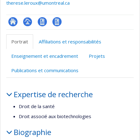
therese.leroux@umontreal.ca
ResearchGate
Page
CV
CV
professionnelle
en
Portrait
Affiliations et responsabilités
(faculté,département,école)
anglais
Enseignement et encadrement
Projets
Publications et communications
Portrait
Expertise de recherche
Droit de la santé
Droit associé aux biotechnologies
Biographie