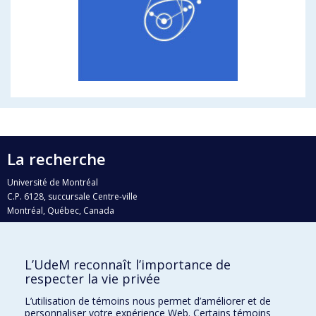
La recherche
Université de Montréal
C.P. 6128, succursale Centre-ville
Montréal, Québec, Canada
H3C 3J7
Courriel:
recherche@umontreal.ca
L’UdeM reconnaît l’importance de
Qui fait quoi?
respecter la vie privée
Nous trouver
L’utilisation de témoins nous permet d’améliorer et de
personnaliser votre expérience Web. Certains témoins