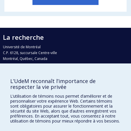
La recherche
Université de Montréal
C.P. 6128, succursale Centre-ville
Montréal, Québec, Canada
H3C 3J7
Courriel:
recherche@umontreal.ca
L’UdeM reconnaît l’importance de
Qui fait quoi?
respecter la vie privée
Nous trouver
L’utilisation de témoins nous permet d’améliorer et de
personnaliser votre expérience Web. Certains témoins
Plan du site
sont obligatoires pour assurer le fonctionnement et la
sécurité du site Web, alors que d’autres enregistrent vos
Accessibilité
préférences. En acceptant tout, vous consentez à notre
utilisation de témoins pour mieux répondre à vos besoins.