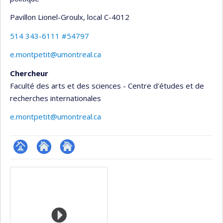
Pavillon Lionel-Groulx
, local C-4012
514 343-6111 #54797
e.montpetit@umontreal.ca
Chercheur
Faculté des arts et des sciences - Centre d'études et de
recherches internationales
e.montpetit@umontreal.ca
Page
Site
Autre
Médias
professionnelle
web
site
(faculté,département,école)
de
web
l’unité
de
recherche