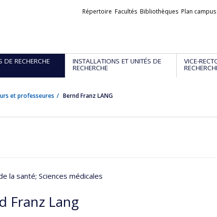
Liens
Répertoire
Facultés
Bibliothèques
Plan campus
externes
S DE RECHERCHE
INSTALLATIONS ET UNITÉS DE
VICE-RECT
RECHERCHE
RECHERCH
urs et professeures
Bernd Franz LANG
de la santé
; Sciences médicales
d Franz Lang