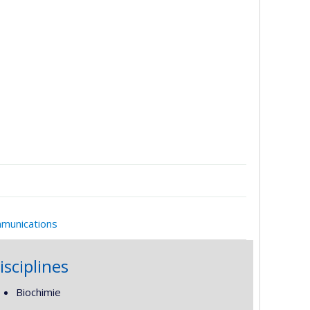
mmunications
isciplines
Biochimie