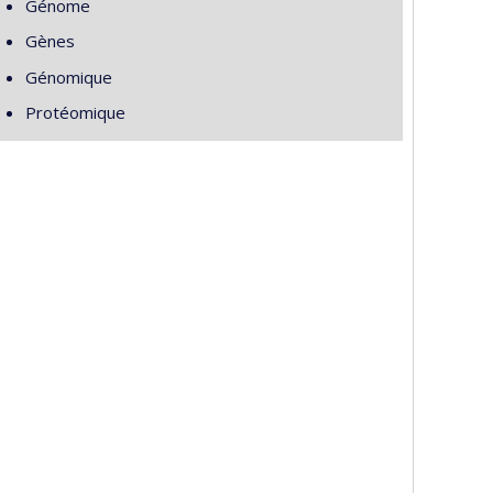
Génome
Gènes
Génomique
Protéomique