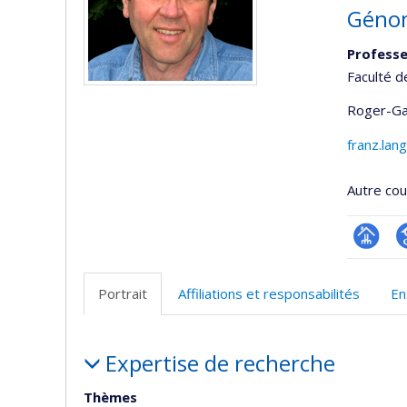
Génom
Professe
Faculté d
Roger-Ga
franz.lan
Autre cour
Page
G
professi
S
Portrait
Affiliations et responsabilités
En
(faculté
Portrait
Expertise de recherche
Thèmes