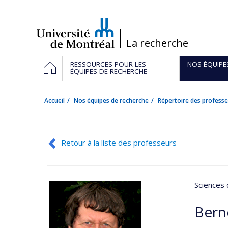
Passer
au
contenu
/
La recherche
Navigation
ACCUEIL
RESSOURCES POUR LES
NOS ÉQUIPE
principale
ÉQUIPES DE RECHERCHE
Accueil
Nos équipes de recherche
Répertoire des professe
Retour à la liste des professeurs
Sciences 
Bern