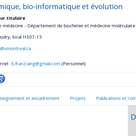
ique, bio-informatique et évolution
ur titulaire
e médecine - Département de biochimie et médecine moléculaire
udry
, local H307-15
g@umontreal.ca
riel :
b.franz.lang@gmail.com
(Personnel)
oogle
onnelle
cholar
seignement et encadrement
Projets
Publications et co
,département,école)
D