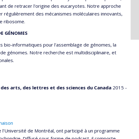
nt de retracer l'origine des eucaryotes. Notre approche
er régulièrement des mécanismes moléculaires innovants,
 de ribosome.
DE GÉNOMES
s bio-informatiques pour l'assemblage de génomes, la
 de génomes. Notre recherche est multidisciplinaire, et
onales.
des arts, des lettres et des sciences du Canada
2015 -
maison
 l'Université de Montréal, ont participé à un programme
tochondrie. Diffusé sous forme de podcast, il comporte