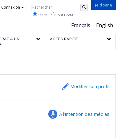
Rechercher
Je donne
Connexion
Rechercher
Ce site
Tout UdeM
Choix
Français
English
de
ORAT À LA
ACCÈS RAPIDE
la
E
langue
Modifier son profil
À l’intention des médias