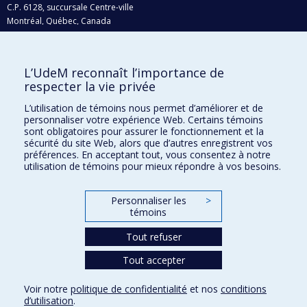
C.P. 6128, succursale Centre-ville
Montréal, Québec, Canada
H3C 3J7
Courriel:
recherche@umontreal.ca
L’UdeM reconnaît l’importance de
respecter la vie privée
Qui fait quoi?
Nous trouver
L’utilisation de témoins nous permet d’améliorer et de
personnaliser votre expérience Web. Certains témoins
Plan du site
sont obligatoires pour assurer le fonctionnement et la
sécurité du site Web, alors que d’autres enregistrent vos
Accessibilité
préférences. En acceptant tout, vous consentez à notre
utilisation de témoins pour mieux répondre à vos besoins.
Personnaliser les
>
témoins
Tout refuser
Tout accepter
Confidentialité
Voir notre
politique de confidentialité
et nos
conditions
Conditions d’utilisation
d’utilisation
.