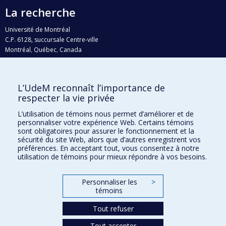
La recherche
Université de Montréal
C.P. 6128, succursale Centre-ville
Montréal, Québec, Canada
H3C 3J7
Courriel:
recherche@umontreal.ca
L’UdeM reconnaît l’importance de
Qui fait quoi?
respecter la vie privée
Nous trouver
L’utilisation de témoins nous permet d’améliorer et de
personnaliser votre expérience Web. Certains témoins
Plan du site
sont obligatoires pour assurer le fonctionnement et la
sécurité du site Web, alors que d’autres enregistrent vos
Accessibilité
préférences. En acceptant tout, vous consentez à notre
utilisation de témoins pour mieux répondre à vos besoins.
Personnaliser les
>
témoins
Tout refuser
Tout accepter