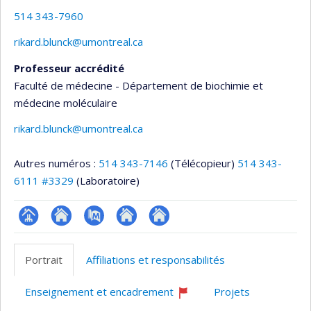
514 343-7960
rikard.blunck@umontreal.ca
Professeur accrédité
Faculté de médecine - Département de biochimie et
médecine moléculaire
rikard.blunck@umontreal.ca
Autres numéros :
514 343-7146
(Télécopieur)
514 343-
6111 #3329
(Laboratoire)
Page
Site
PubMed
Autre
Autre
professionnelle
web
site
site
Portrait
Affiliations et responsabilités
(faculté,département,école)
de
web
web
l’unité
Enseignement et encadrement
Projets
de
Ce