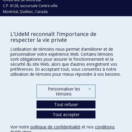
C.P. 6128, succursale Centre-ville
Montréal, Québec, Canada
H3C 3J7
Courriel:
recherche@umontreal.ca
L’UdeM reconnaît l’importance de
Qui fait quoi?
respecter la vie privée
Nous trouver
L’utilisation de témoins nous permet d’améliorer et de
personnaliser votre expérience Web. Certains témoins
Plan du site
sont obligatoires pour assurer le fonctionnement et la
sécurité du site Web, alors que d’autres enregistrent vos
Accessibilité
préférences. En acceptant tout, vous consentez à notre
utilisation de témoins pour mieux répondre à vos besoins.
Personnaliser les
>
témoins
Tout refuser
Tout accepter
Confidentialité
Voir notre
politique de confidentialité
et nos
conditions
Conditions d’utilisation
d’utilisation
.