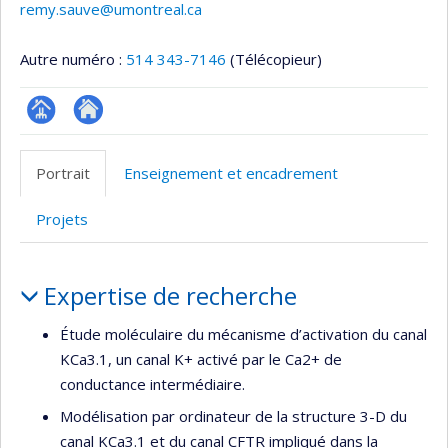
remy.sauve@umontreal.ca
Autre numéro :
514 343-7146
(Télécopieur)
Page
Site
professionnelle
web
Portrait
Enseignement et encadrement
(faculté,département,école)
de
l’unité
Projets
de
recherche
Portrait
Expertise de recherche
Étude moléculaire du mécanisme d’activation du canal
KCa3.1, un canal K+ activé par le Ca2+ de
conductance intermédiaire.
Modélisation par ordinateur de la structure 3-D du
canal KCa3.1 et du canal CFTR impliqué dans la