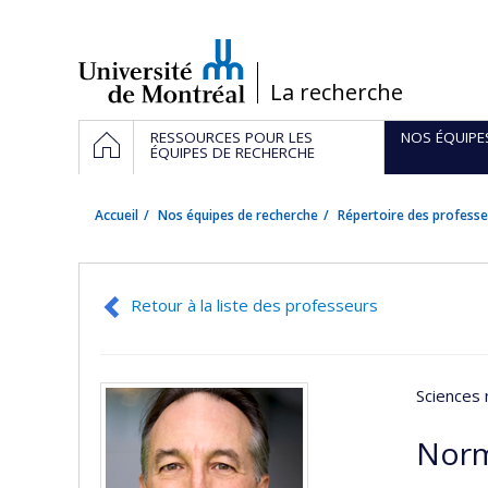
Passer
au
contenu
/
La recherche
Navigation
ACCUEIL
RESSOURCES POUR LES
NOS ÉQUIPE
principale
ÉQUIPES DE RECHERCHE
Accueil
Nos équipes de recherche
Répertoire des professe
Retour à la liste des professeurs
Sciences 
Nor