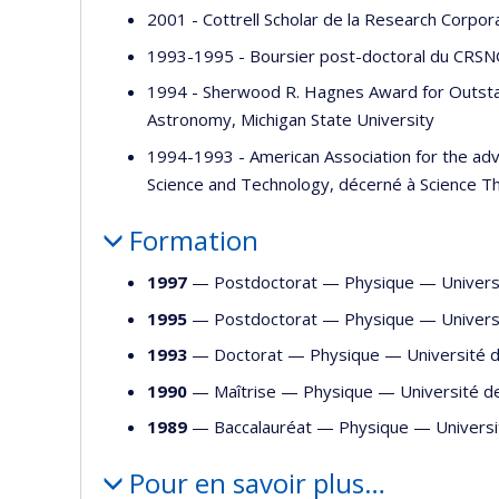
2001 - Cottrell Scholar de la Research Corpor
1993-1995 - Boursier post-doctoral du CRSNG
1994 - Sherwood R. Hagnes Award for Outsta
Astronomy, Michigan State University
1994-1993 - American Association for the adv
Science and Technology, décerné à Science Th
Formation
1997
— Postdoctorat —
Physique
—
Univers
1995
— Postdoctorat —
Physique
—
Univers
1993
— Doctorat —
Physique
—
Université 
1990
— Maîtrise —
Physique
—
Université d
1989
— Baccalauréat —
Physique
—
Univers
Pour en savoir plus…