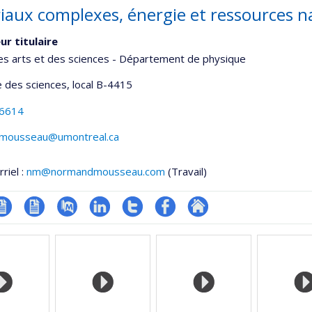
iaux complexes, énergie et ressources na
ur titulaire
es arts et des sciences - Département de physique
 des sciences
, local B-4415
-6614
mousseau@umontreal.ca
riel :
nm@normandmousseau.com
(Travail)
V
CV
PubMed
LinkedIn
Compte
Profil
Autre
onnelle
en
Twitter
Facebook
site
,département,école)
anglais
web