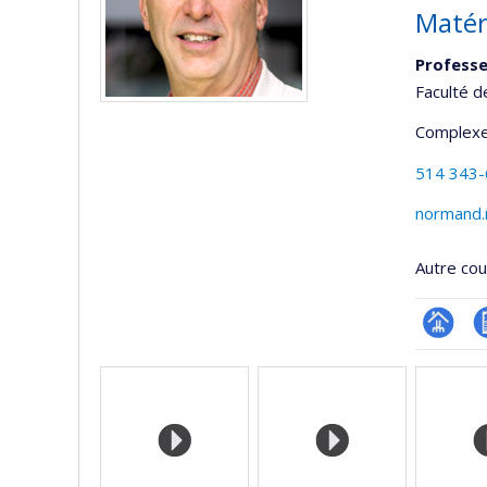
Matér
Professe
Faculté d
Complexe
514 343
normand.
Autre cour
Page
C
Médias
professi
(faculté