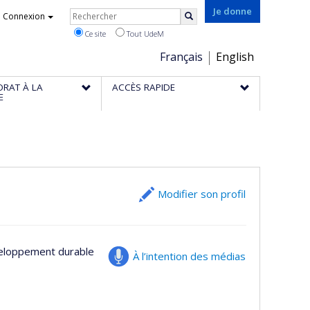
Rechercher
Je donne
Connexion
Rechercher
Ce site
Tout UdeM
Choix
Français
English
de
ORAT À LA
ACCÈS RAPIDE
la
E
langue
Modifier son profil
veloppement durable
À l’intention des médias