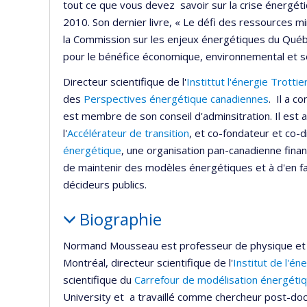
tout ce que vous devez savoir sur la crise énergéti
2010. Son dernier livre, « Le défi des ressources m
la Commission sur les enjeux énergétiques du Québe
pour le bénéfice économique, environnemental et soci
Directeur scientifique de l'
Instittut l'énergie Trottie
des
Perspectives énergétique canadiennes
. Il a co
est membre de son conseil d'adminsitration. Il est au
l'
Accélérateur de transition
, et co-fondateur et co-d
énergétique
, une organisation pan-canadienne fina
de maintenir des modèles énergétiques et à d'en favo
décideurs publics.
Biographie
Normand Mousseau est professeur de physique et
Montréal, directeur scientifique de l'
Institut de l'én
scientifique du
Carrefour de modélisation énergéti
University et a travaillé comme chercheur post-docto