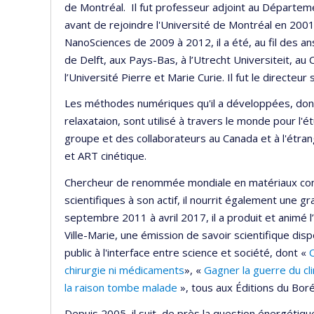
de Montréal. Il fut professeur adjoint au Départem
avant de rejoindre l'Université de Montréal en 2001
NanoSciences de 2009 à 2012, il a été, au fil des an
de Delft, aux Pays-Bas, à l’Utrecht Universiteit, au
l’Université Pierre et Marie Curie. Il fut le directeur
Les méthodes numériques qu'il a développées, dont p
relaxataion, sont utilisé à travers le monde pour l
groupe et des collaborateurs au Canada et à l'étra
et ART cinétique.
Chercheur de renommée mondiale en matériaux comp
scientifiques à son actif, il nourrit également une g
septembre 2011 à avril 2017, il a produit et animé
Ville-Marie, une émission de savoir scientifique dispo
public à l'interface entre science et société, dont «
chirurgie ni médicaments
», «
Gagner la guerre du c
la raison tombe malade
», tous aux Éditions du Boré
Depuis 2005, il suit de près la question énergétiq