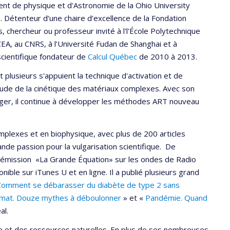
ent de physique et d'Astronomie de la Ohio University
. Détenteur d’une chaire d’excellence de la Fondation
s, chercheur ou professeur invité à l'l'École Polytechnique
 CEA, au CNRS, à l’Université Fudan de Shanghai et à
 scientifique fondateur de
Calcul Québec
de 2010 à 2013.
lusieurs s'appuient la technique d'activation et de
'étude de la cinétique des matériaux complexes. Avec son
nger, il continue à développer les méthodes ART nouveau
lexes et en biophysique, avec plus de 200 articles
rande passion pour la vulgarisation scientifique. De
 l’émission «La Grande Équation» sur les ondes de Radio
nible sur iTunes U et en ligne. Il a publié plusieurs grand
Comment se débarasser du diabète de type 2 sans
limat. Douze mythes à déboulonner
» et «
Pandémie. Quand
al.
ue et des ressources naturelles. En plus de ses nombreuses