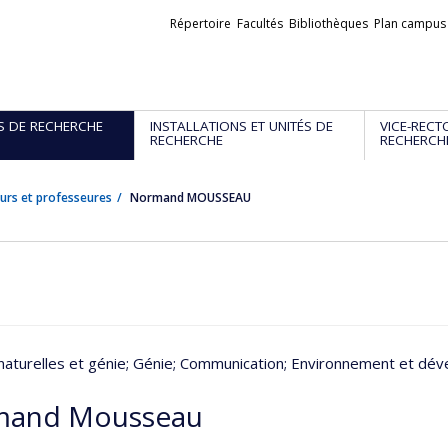
Liens
Répertoire
Facultés
Bibliothèques
Plan campus
externes
S DE RECHERCHE
INSTALLATIONS ET UNITÉS DE
VICE-RECT
RECHERCHE
RECHERCH
urs et professeures
Normand MOUSSEAU
naturelles et génie
; Génie
; Communication
; Environnement et dé
mand Mousseau