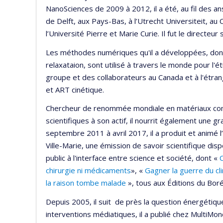
NanoSciences de 2009 à 2012, il a été, au fil des an
de Delft, aux Pays-Bas, à l’Utrecht Universiteit, au
l’Université Pierre et Marie Curie. Il fut le directeur
Les méthodes numériques qu'il a développées, dont p
relaxataion, sont utilisé à travers le monde pour l
groupe et des collaborateurs au Canada et à l'étra
et ART cinétique.
Chercheur de renommée mondiale en matériaux comp
scientifiques à son actif, il nourrit également une g
septembre 2011 à avril 2017, il a produit et animé
Ville-Marie, une émission de savoir scientifique dispo
public à l'interface entre science et société, dont «
chirurgie ni médicaments
», «
Gagner la guerre du c
la raison tombe malade
», tous aux Éditions du Boré
Depuis 2005, il suit de près la question énergétiq
interventions médiatiques, il a publié chez MultiMon