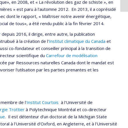
que», en 2008, et « La révolution des gaz de schiste », en
inières » est paru à l'automne 2012. En 2013, il a coprésidé
c dont le rapport, « Maîtriser notre avenir énergétique,
al de tous», a été rendu public à la fin février 2014.
r
depuis 2016, il dirige, entre autre, la publication
ntruibué à la création de l'
Institut climatique du Canada
et
ssi co-fondateur et conseiller principal à la transition de
irecteur scientifique du
Carrefour de modélisation
ncée par Ressources naturelles Canada dont le mandat est
riser l'utilsation par les parties prenantes et les
 membre de l
'Institut Courtois
à l'Université de
ergie Trottier
à Polytechnique Montréal et co-directeur
que
. Il est détenteur d’un doctorat de la Michigan State
ral à l'Université d'Oxford, en Angleterre, et à l'Université