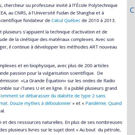
s, chercheur ou professeur invité à l'l'École Polytechnique
C
 CEA, au CNRS, à l’Université Fudan de Shanghai et à
 scientifique fondateur de
Calcul Québec
de 2010 à 2013.
lusieurs s'appuient la technique d'activation et de
'étude de la cinétique des matériaux complexes. Avec son
nger, il continue à développer les méthodes ART nouveau
lexes et en biophysique, avec plus de 200 articles
rande passion pour la vulgarisation scientifique. De
 l’émission «La Grande Équation» sur les ondes de Radio
nible sur iTunes U et en ligne. Il a publié plusieurs grand
Comment se débarasser du diabète de type 2 sans
limat. Douze mythes à déboulonner
» et «
Pandémie. Quand
al.
ue et des ressources naturelles. En plus de ses nombreuses
des plusieurs livres sur le sujet dont « Au bout du pétrole,