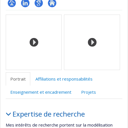
Page
LinkedIn
Google
Autre
Médias
professionnelle
Scholar
site
(faculté,département,école)
web
Portrait
Affiliations et responsabilités
Enseignement et encadrement
Projets
Portrait
Expertise de recherche
Mes intérêts de recherche portent sur la modélisation