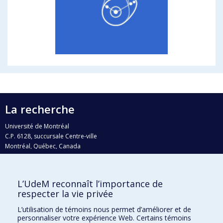
La recherche
Université de Montréal
C.P. 6128, succursale Centre-ville
Montréal, Québec, Canada
H3C 3J7
Courriel:
recherche@umontreal.ca
L’UdeM reconnaît l’importance de
respecter la vie privée
Qui fait quoi?
Nous trouver
L’utilisation de témoins nous permet d’améliorer et de
personnaliser votre expérience Web. Certains témoins