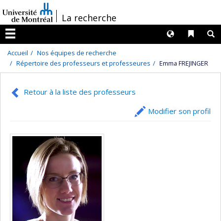
Passer
/
La recherche
au
contenu
Langues
Liens 
R
Menu
Accueil
Nos équipes de recherche
Répertoire des professeurs et professeures
Emma FREJINGER
Retour à la liste des professeurs
Modifier son profil