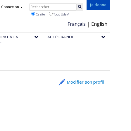
Rechercher
Je donne
Connexion
Rechercher
Ce site
Tout UdeM
Choix
Français
English
de
ORAT À LA
ACCÈS RAPIDE
la
E
langue
Modifier son profil