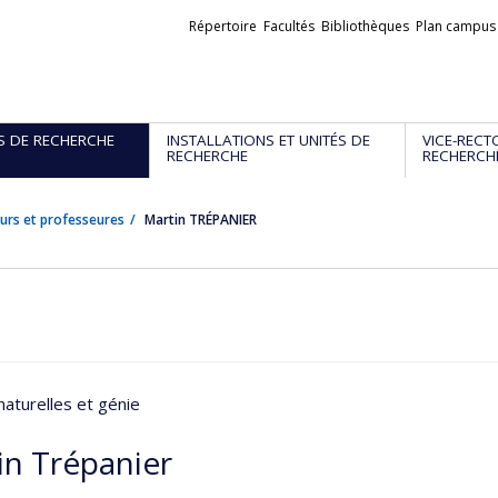
Liens
Répertoire
Facultés
Bibliothèques
Plan campus
externes
S DE RECHERCHE
INSTALLATIONS ET UNITÉS DE
VICE-RECT
RECHERCHE
RECHERCH
urs et professeures
Martin TRÉPANIER
naturelles et génie
in Trépanier