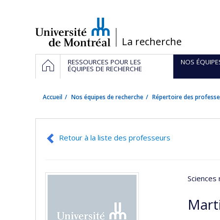
Passer
au
contenu
/
La recherche
Navigation
ACCUEIL
RESSOURCES POUR LES
NOS ÉQUIPE
principale
ÉQUIPES DE RECHERCHE
Accueil
Nos équipes de recherche
Répertoire des professe
Retour à la liste des professeurs
Sciences 
Mart