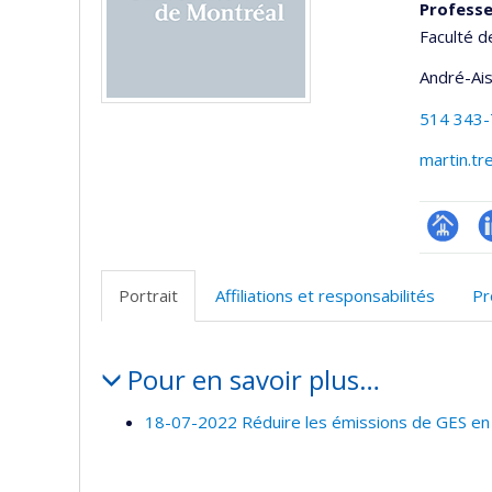
Professe
Faculté d
André-Ai
514 343
martin.t
Page
L
professi
Portrait
Affiliations et responsabilités
Pr
(faculté
Portrait
Pour en savoir plus…
18-07-2022 Réduire les émissions de GES en 