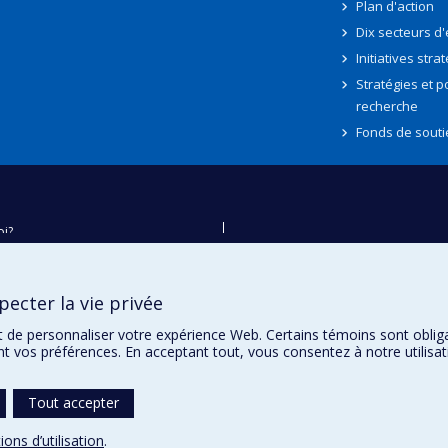
Plan d'action
Dix secteurs d
Initiatives stra
Stratégies et po
recherche
Fonds de souti
oi?
ver
e
ecter la vie privée
té
t de personnaliser votre expérience Web. Certains témoins sont oblig
ent vos préférences. En acceptant tout, vous consentez à notre utili
Tout accepter
ions d’utilisation
.
témoins