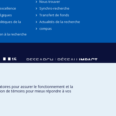
Nous trouver
'excellence
Synchro-recherche
tégiques
Transfert de fonds
litiques de la
Actualités de la recherche
compas
en à la recherche
atoires pour assurer le fonctionnement et la
sation de témoins pour mieux répondre à vos