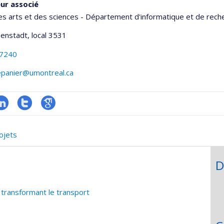
ur associé
es arts et des sciences - Département d'informatique et de rech
senstadt
, local 3531
-7240
repanier@umontreal.ca
inkedIn
Compte
Google
onnelle
Twitter
Scholar
ojets
,département,école)
D
transformant le transport