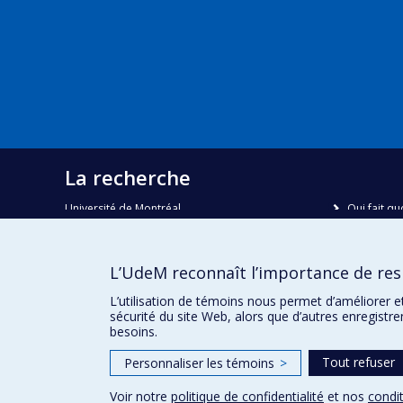
La recherche
Université de Montréal
Qui fait qu
C.P. 6128, succursale Centre-ville
Nous trou
Montréal, Québec, Canada
H3C 3J7
Plan du sit
L’UdeM reconnaît l’importance de resp
Accessibili
Courriel:
recherche@umontreal.ca
L’utilisation de témoins nous permet d’améliorer e
sécurité du site Web, alors que d’autres enregistr
besoins.
Tout refuser
Personnaliser les témoins
>
Voir notre
politique de confidentialité
et nos
condit
Confidentialité
Conditions d’utilisation
Paramètres des 