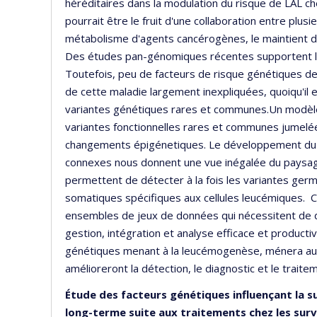
héréditaires dans la modulation du risque de LAL c
pourrait être le fruit d'une collaboration entre plusi
métabolisme d'agents cancérogènes, le maintient de
Des études pan-génomiques récentes supportent le 
Toutefois, peu de facteurs de risque génétiques de 
de cette maladie largement inexpliquées, quoiqu'il e
variantes génétiques rares et communes.Un modèle 
variantes fonctionnelles rares et communes jumel
changements épigénetiques. Le développement du s
connexes nous donnent une vue inégalée du paysag
permettent de détecter à la fois les variantes ger
somatiques spécifiques aux cellules leucémiques.
ensembles de jeux de données qui nécessitent de d
gestion, intégration et analyse efficace et product
génétiques menant à la leucémogenèse, ménera au d
amélioreront la détection, le diagnostic et le traite
Étude des facteurs génétiques influençant la s
long-terme suite aux traitements chez les surv