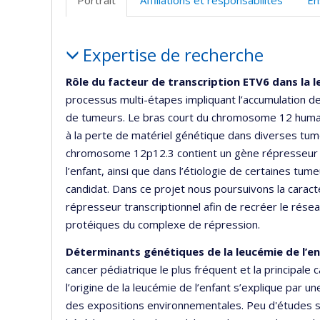
(faculté
d
l’
Portrait
d
Expertise de recherche
r
Rôle du facteur de transcription ETV6 dans la 
processus multi-étapes impliquant l’accumulation 
de tumeurs. Le bras court du chromosome 12 huma
à la perte de matériel génétique dans diverses tum
chromosome 12p12.3 contient un gène répresseur p
l’enfant, ainsi que dans l’étiologie de certaines tum
candidat. Dans ce projet nous poursuivons la caract
répresseur transcriptionnel afin de recréer le rése
protéiques du complexe de répression.
Déterminants génétiques de la leucémie de l’e
cancer pédiatrique le plus fréquent et la principal
l’origine de la leucémie de l’enfant s’explique par 
des expositions environnementales. Peu d'études s