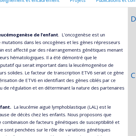
,département,école)
e
unité
D
e
echerche
leucémogenèse de l’enfant
. L’oncogenèse est un
de mutations dans les oncogènes et les gènes répresseurs
in est affecté par des réarrangements génétiques menant
eurs hématologiques. Il a été démontré que le
utatif qui serait important dans la leucémogenèse de
eurs solides. Le facteur de transcription ETV6 serait ce gène
C
érisation de ETV6 en identifiant des gènes ciblés par ce
au de régulation et en déterminant la nature des partenaires
nfant.
La leucémie aiguë lymphoblastique (LAL) est le
e cause de décès chez les enfants. Nous proposons que
une combinaison de facteurs génétiques de susceptibilité et
e sont penchées sur le rôle de variations génétiques