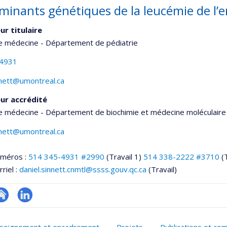
minants génétiques de la leucémie de l’
ur titulaire
de médecine - Département de pédiatrie
-4931
nnett@umontreal.ca
ur accrédité
e médecine - Département de biochimie et médecine moléculaire
nnett@umontreal.ca
uméros :
514 345-4931 #2990
(Travail 1)
514 338-2222 #3710
(
riel :
daniel.sinnett.cnmtl@ssss.gouv.qc.ca
(Travail)
te
LinkedIn
onnelle
eb
seignement et encadrement
Projets
Publications et co