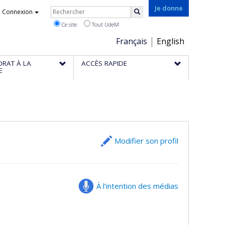
Rechercher
Je donne
Connexion
Rechercher
Ce site
Tout UdeM
Choix
Français
English
de
ORAT À LA
ACCÈS RAPIDE
la
E
langue
Modifier son profil
À l’intention des médias