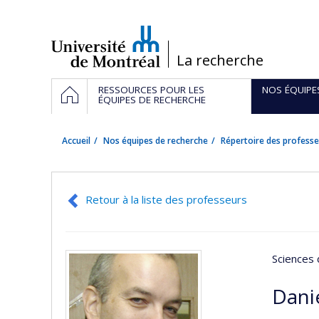
Passer
au
contenu
/
La recherche
Navigation
ACCUEIL
RESSOURCES POUR LES
NOS ÉQUIPE
principale
ÉQUIPES DE RECHERCHE
Accueil
Nos équipes de recherche
Répertoire des professe
Retour à la liste des professeurs
Sciences 
Dani