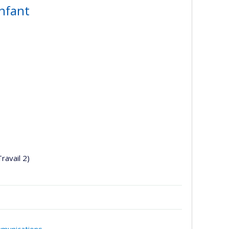
enfant
Travail 2)
mmunications