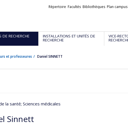
Liens
Répertoire
Facultés
Bibliothèques
Plan campus
externes
S DE RECHERCHE
INSTALLATIONS ET UNITÉS DE
VICE-RECT
RECHERCHE
RECHERCH
urs et professeures
Daniel SINNETT
de la santé
; Sciences médicales
el Sinnett