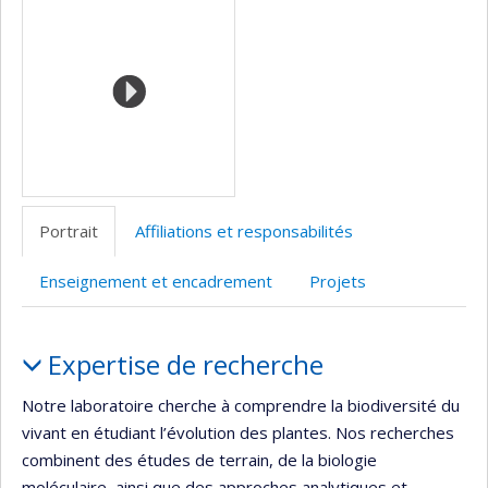
(faculté,département,école)
de
web
web
l’unité
de
recherche
Portrait
Affiliations et responsabilités
Enseignement et encadrement
Projets
Portrait
Expertise de recherche
Notre laboratoire cherche à comprendre la biodiversité du
vivant en étudiant l’évolution des plantes. Nos recherches
combinent des études de terrain, de la biologie
moléculaire, ainsi que des approches analytiques et