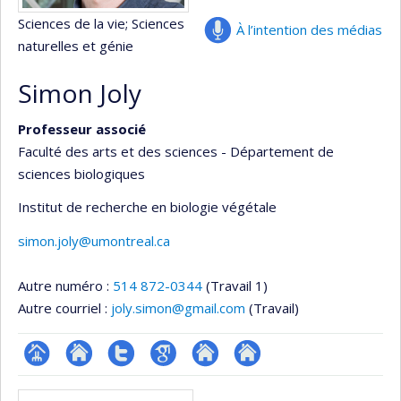
Sciences de la vie
; Sciences
À l’intention des médias
naturelles et génie
Simon Joly
Professeur associé
Faculté des arts et des sciences - Département de
sciences biologiques
Institut de recherche en biologie végétale
simon.joly@umontreal.ca
Autre numéro :
514 872-0344
(Travail 1)
Autre courriel :
joly.simon@gmail.com
(Travail)
Page
Site
Compte
Google
Autre
Autre
Médias
professionnelle
web
Twitter
Scholar
site
site