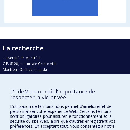
La recherche
Université de Montréal
C.P. 6128, succursale Centre-ville
Montréal, Québec, Canada
H3C 3J7
Courriel:
recherche@umontreal.ca
L’UdeM reconnaît l’importance de
respecter la vie privée
Qui fait quoi?
Nous trouver
L’utilisation de témoins nous permet d’améliorer et de
personnaliser votre expérience Web. Certains témoins
Plan du site
sont obligatoires pour assurer le fonctionnement et la
sécurité du site Web, alors que d’autres enregistrent vos
Accessibilité
préférences. En acceptant tout, vous consentez à notre