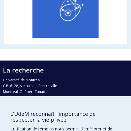
La recherche
Université de Montréal
C.P. 6128, succursale Centre-ville
Montréal, Québec, Canada
H3C 3J7
Courriel:
recherche@umontreal.ca
L’UdeM reconnaît l’importance de
Qui fait quoi?
respecter la vie privée
Nous trouver
L’utilisation de témoins nous permet d’améliorer et de