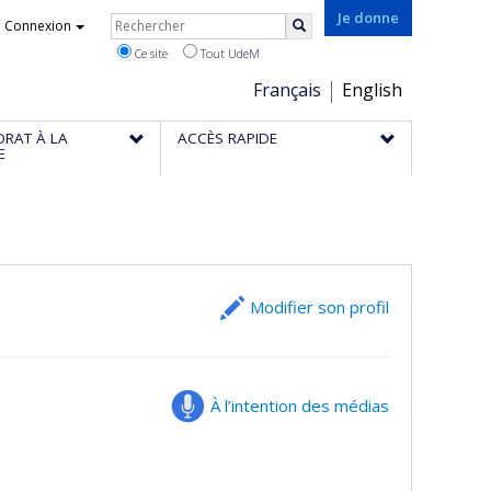
Rechercher
Je donne
Connexion
Rechercher
Ce site
Tout UdeM
Choix
Français
English
de
ORAT À LA
ACCÈS RAPIDE
la
E
langue
Modifier son profil
À l’intention des médias