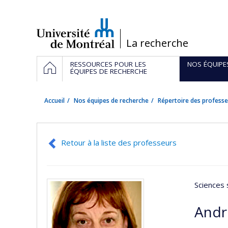
Passer
au
contenu
/
La recherche
Navigation
ACCUEIL
RESSOURCES POUR LES
NOS ÉQUIPE
principale
ÉQUIPES DE RECHERCHE
Accueil
Nos équipes de recherche
Répertoire des professe
Retour à la liste des professeurs
Sciences 
Andr