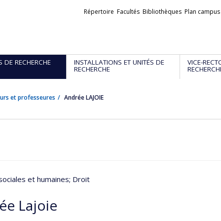
Liens
Répertoire
Facultés
Bibliothèques
Plan campus
externes
S DE RECHERCHE
INSTALLATIONS ET UNITÉS DE
VICE-RECT
RECHERCHE
RECHERCH
urs et professeures
Andrée LAJOIE
sociales et humaines
; Droit
ée Lajoie