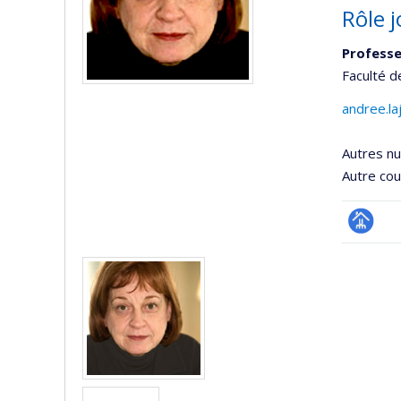
Rôle j
Professe
Faculté d
andree.la
Autres n
Autre cour
Page
Médias
professi
(faculté