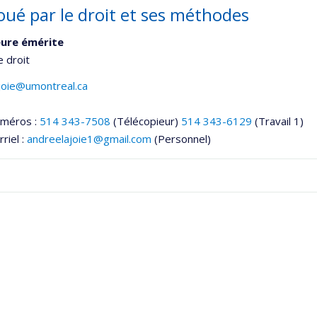
oué par le droit et ses méthodes
ure émérite
e droit
joie@umontreal.ca
uméros :
514 343-7508
(Télécopieur)
514 343-6129
(Travail 1)
riel :
andreelajoie1@gmail.com
(Personnel)
onnelle
,département,école)