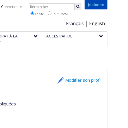
Rechercher
Je donne
Connexion
Rechercher
Ce site
Tout UdeM
Choix
Français
English
de
ORAT À LA
ACCÈS RAPIDE
la
E
langue
Modifier son profil
ppliquées