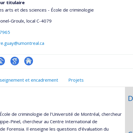
ur titulaire
es arts et des sciences - École de criminologie
Lionel-Groulx
, local C-4079
-7965
rre.guay@umontreal.ca
hGate
age
Google
Autre
rofessionnelle
Scholar
site
seignement et encadrement
Projets
faculté,département,école)
web
D
l’École de criminologie de l’Université de Montréal, chercheur
hilippe-Pinel, chercheur au Centre International de
e Forensia. Il enseigne les questions d’évaluation du