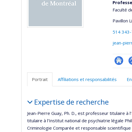
Professe
Faculté d
Pavillon 
514 343
jean-pie
Researc
P
p
Portrait
Affiliations et responsabilités
En
(
Portrait
Expertise de recherche
Jean-Pierre Guay, Ph. D., est professeur titulaire à 
titulaire à l’Institut national de psychiatrie légale P
Criminologie Comparée et responsable scientifique d