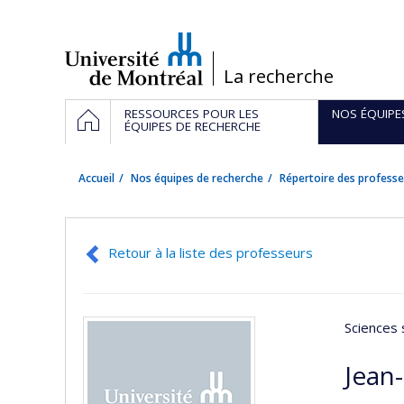
Passer
au
contenu
/
La recherche
Navigation
ACCUEIL
RESSOURCES POUR LES
NOS ÉQUIPE
principale
ÉQUIPES DE RECHERCHE
Accueil
Nos équipes de recherche
Répertoire des professe
Retour à la liste des professeurs
Sciences 
Jean