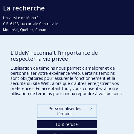
La recherche
Université de Montréal
C.P. 6128, succursale Centre-ville
Montréal, Québec, Canada
H3C 3J7
Courriel:
recherche@umontreal.ca
L’UdeM reconnaît l’importance de
Qui fait quoi?
respecter la vie privée
Nous trouver
L’utilisation de témoins nous permet d’améliorer et de
personnaliser votre expérience Web. Certains témoins
Plan du site
sont obligatoires pour assurer le fonctionnement et la
sécurité du site Web, alors que d’autres enregistrent vos
Accessibilité
préférences. En acceptant tout, vous consentez à notre
utilisation de témoins pour mieux répondre à vos besoins.
Personnaliser les
>
témoins
Tout refuser