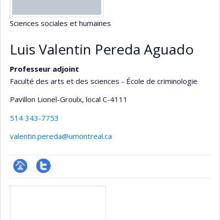
Sciences sociales et humaines
Luis Valentin Pereda Aguado
Professeur adjoint
Faculté des arts et des sciences - École de criminologie
Pavillon Lionel-Groulx
, local C-4111
514 343-7753
valentin.pereda@umontreal.ca
Page
Compte
Médias
professionnelle
Twitter
(faculté,département,école)