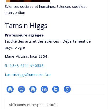
Sciences sociales et humaines
; Sciences sociales :
intervention
Tamsin Higgs
Professeure agrégée
Faculté des arts et des sciences - Département de
psychologie
Marie-Victorin
, local E354
514 343-6111 #40538
tamsin.higgs@umontreal.ca
ResearchGate
Page
Site
LinkedIn
Compte
Google
professionnelle
web
Twitter
Scholar
Affiliations et responsabilités
(faculté,département,école)
de