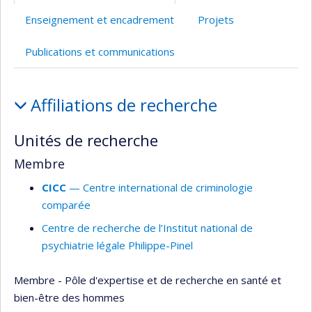
l’unité
Enseignement et encadrement
Projets
de
recherche
Publications et communications
Affiliations
Affiliations de recherche
et
responsabilités
Unités de recherche
Membre
CICC
— Centre international de criminologie
comparée
Centre de recherche de l’Institut national de
psychiatrie légale Philippe-Pinel
Membre - Pôle d'expertise et de recherche en santé et
bien-être des hommes