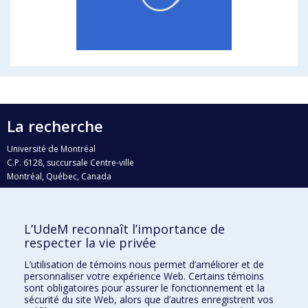
La recherche
Université de Montréal
C.P. 6128, succursale Centre-ville
Montréal, Québec, Canada
H3C 3J7
Courriel:
recherche@umontreal.ca
L’UdeM reconnaît l’importance de
Qui fait quoi?
respecter la vie privée
Nous trouver
L’utilisation de témoins nous permet d’améliorer et de
personnaliser votre expérience Web. Certains témoins
Plan du site
sont obligatoires pour assurer le fonctionnement et la
sécurité du site Web, alors que d’autres enregistrent vos
Accessibilité