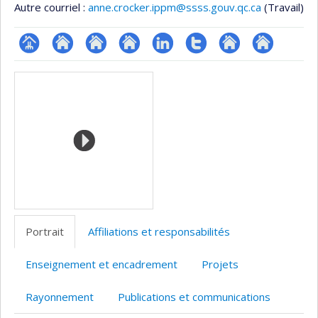
Autre courriel :
anne.crocker.ippm@ssss.gouv.qc.ca
(Travail)
Page
Site
Site
Site
LinkedIn
Compte
Autre
Autre
Médias
professionnelle
web
web
web
Twitter
site
site
(faculté,département,école)
de
de
de
web
web
l’unité
l’unité
l’unité
de
de
de
recherche
recherche
recherche
Portrait
Affiliations et responsabilités
Enseignement et encadrement
Projets
Rayonnement
Publications et communications