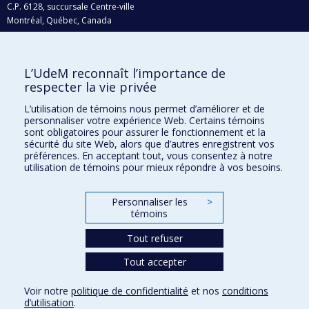
C.P. 6128, succursale Centre-ville
Montréal, Québec, Canada
H3C 3J7
Courriel:
recherche@umontreal.ca
L’UdeM reconnaît l’importance de
Qui fait quoi?
respecter la vie privée
Nous trouver
L’utilisation de témoins nous permet d’améliorer et de
personnaliser votre expérience Web. Certains témoins
Plan du site
sont obligatoires pour assurer le fonctionnement et la
sécurité du site Web, alors que d’autres enregistrent vos
Accessibilité
préférences. En acceptant tout, vous consentez à notre
utilisation de témoins pour mieux répondre à vos besoins.
Personnaliser les
>
témoins
Tout refuser
Tout accepter
Confidentialité
Voir notre
politique de confidentialité
et nos
conditions
Conditions d’utilisation
d’utilisation
.